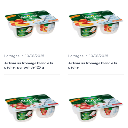
•
•
Laitages
10/01/2025
Laitages
10/01/2025
Activia au fromage blanc à la
Activia au fromage blanc à la
pêche : par pot de 125 g
pêche