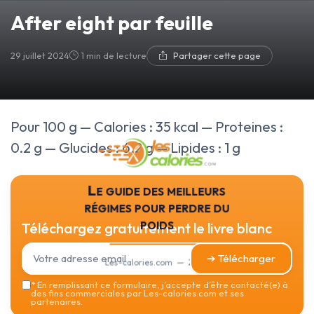
After eight par feuille
29 juillet 2024
1 min de lecture
Partager cette page
Pour 100 g — Calories : 35 kcal — Proteines :
0.2 g — Glucides : 6.2 g — Lipides : 1 g
Le guide des meilleurs
régimes pour perdre du
poids
Téléchargez gratuitement le livre blanc
➔ Télécharger
Les-calories.com — 2026
*
En remplissant ce formulaire, j’accepte d’être contacté(e) à
des fins commerciales par Les-calories.com et ses
partenaires.