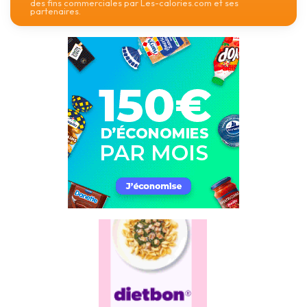
des fins commerciales par Les-calories.com et ses
partenaires.