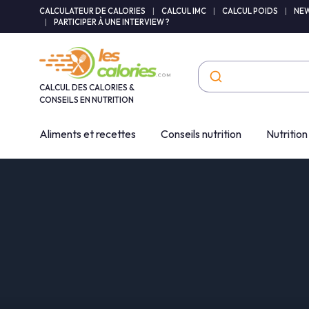
Panneau de gestion des cookies
CALCULATEUR DE CALORIES
|
CALCUL IMC
|
CALCUL POIDS
|
NEW
|
PARTICIPER À UNE INTERVIEW ?
CALCUL DES CALORIES &
CONSEILS EN NUTRITION
Aliments et recettes
Conseils nutrition
Nutrition