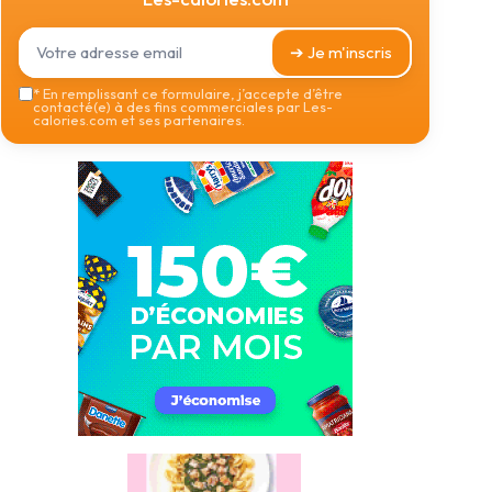
➔ Je m'inscris
*
En remplissant ce formulaire, j’accepte d’être
contacté(e) à des fins commerciales par Les-
calories.com et ses partenaires.