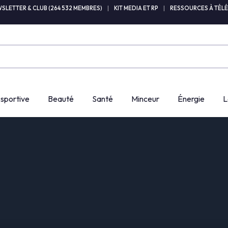
SLETTER & CLUB (264 532 MEMBRES)
|
KIT MEDIA ET RP
|
RESSOURCES À TÉL
 sportive
Beauté
Santé
Minceur
Énergie
L