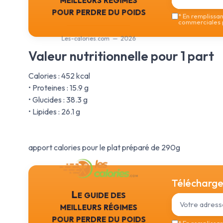
pour perdre du poids
*
En remplissant
commerciales p
Les-calories.com — 2026
Valeur nutritionnelle pour 1 part
Calories : 452 kcal
• Proteines : 15.9 g
• Glucides : 38.3 g
• Lipides : 26.1 g
apport calories pour le plat préparé de 290g
Téléchargez
Le guide des
meilleurs régimes
pour perdre du poids