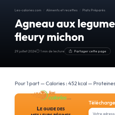
Les-calories.com
Aliments et recettes
Plats Préparés
Agneau aux legumes
fleury michon
29 juillet 2024
1 min de lecture
Partager cette page
Pour 1 part — Calories : 452 kcal — Proteines 
Téléchargez
Le guide des
meilleurs régimes