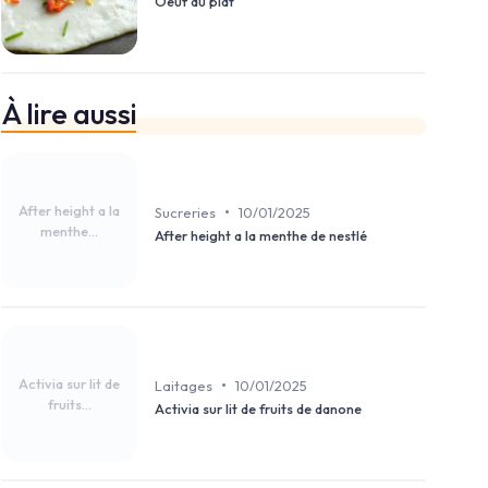
Oeuf au plat
À lire aussi
After height a la
•
Sucreries
10/01/2025
menthe...
After height a la menthe de nestlé
Activia sur lit de
•
Laitages
10/01/2025
fruits...
Activia sur lit de fruits de danone