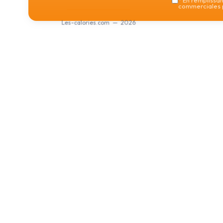
*
En remplissant
commerciales p
Les-calories.com — 2026