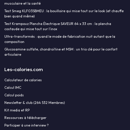
musculaire et la santé
Test Smeg KLF03SBMEU : la bouilloire qui mise tout sur le look (et chauffe
bien quand même)
Test Krampouz Plancha Électrique SAVEUR 64 x 33 cm : la plancha
costaude qui mise tout sur l’inox
Ultra-transformés : quand le mode de fabrication nuit autant que la
composition
Glucosamine sulfate, chondroïtine et MSM : un trio clé pour le confort
articulaire
Les-calories.com
Calculateur de calories
Calcul IMC
Calcul poids
Newsletter & club (264 532 Membres)
Kit media et RP
Ressources à télécharger
Participer à une interview ?