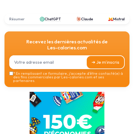
Résumer
ChatGPT
Claude
Mistral
Recevez les dernières actualités de
Les-calories.com
➔ Je m'inscris
*
En remplissant ce formulaire, j’accepte d’être contacté(e) à
des fins commerciales par Les-calories.com et ses
partenaires.