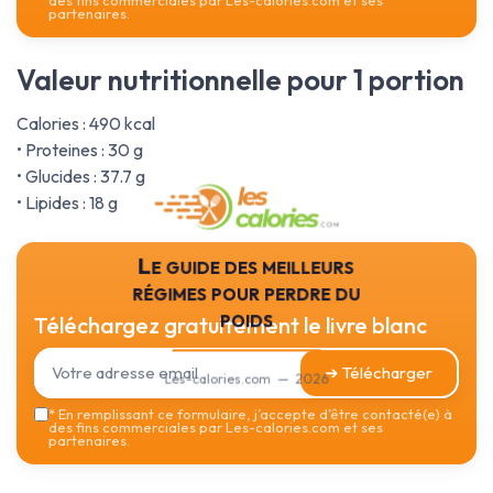
des fins commerciales par Les-calories.com et ses
partenaires.
Valeur nutritionnelle pour 1 portion
Calories : 490 kcal
• Proteines : 30 g
• Glucides : 37.7 g
• Lipides : 18 g
Le guide des meilleurs
régimes pour perdre du
poids
Téléchargez gratuitement le livre blanc
➔ Télécharger
Les-calories.com — 2026
*
En remplissant ce formulaire, j’accepte d’être contacté(e) à
des fins commerciales par Les-calories.com et ses
partenaires.