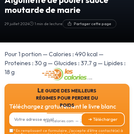
moutarde de marie
29 juillet 2024
1 min de lecture
Partager cette page
Pour 1 portion — Calories : 490 kcal —
Proteines : 30 g — Glucides : 37.7 g — Lipides :
18 g
Le guide des meilleurs
régimes pour perdre du
poids
Téléchargez gratuitement le livre blanc
➔ Télécharger
Les-calories.com — 2026
*
En remplissant ce formulaire, j’accepte d’être contacté(e) à