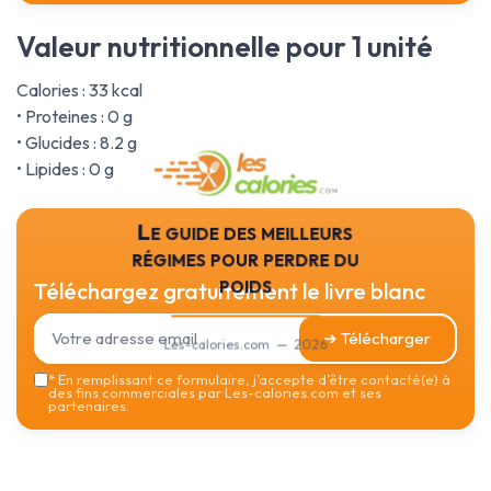
Valeur nutritionnelle pour 1 unité
Calories : 33 kcal
• Proteines : 0 g
• Glucides : 8.2 g
• Lipides : 0 g
Le guide des meilleurs
régimes pour perdre du
poids
Téléchargez gratuitement le livre blanc
➔ Télécharger
Les-calories.com — 2026
*
En remplissant ce formulaire, j’accepte d’être contacté(e) à
des fins commerciales par Les-calories.com et ses
partenaires.