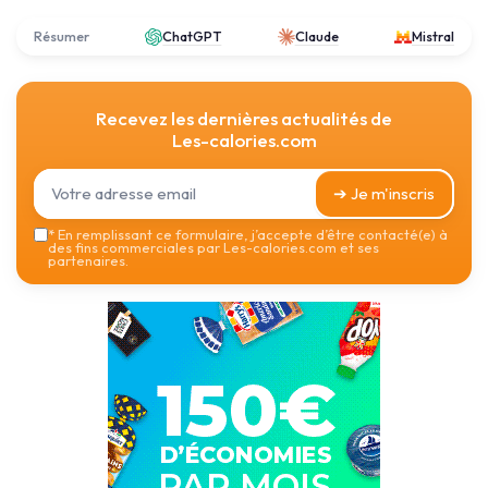
Résumer
ChatGPT
Claude
Mistral
Recevez les dernières actualités de
Les-calories.com
➔ Je m'inscris
*
En remplissant ce formulaire, j’accepte d’être contacté(e) à
des fins commerciales par Les-calories.com et ses
partenaires.