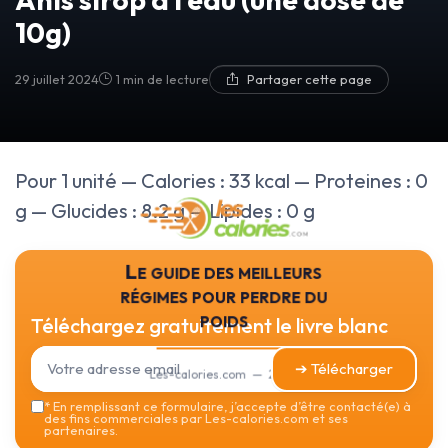
10g)
29 juillet 2024
1 min de lecture
Partager cette page
Pour 1 unité — Calories : 33 kcal — Proteines : 0
g — Glucides : 8.2 g — Lipides : 0 g
Le guide des meilleurs
régimes pour perdre du
poids
Téléchargez gratuitement le livre blanc
➔ Télécharger
Les-calories.com — 2026
*
En remplissant ce formulaire, j’accepte d’être contacté(e) à
des fins commerciales par Les-calories.com et ses
partenaires.