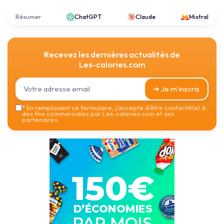
Résumer
ChatGPT
Claude
Mistral
Recevez les dernières actualités de
Les-calories.com
➔ Je m'inscris
*
En remplissant ce formulaire, j’accepte d’être contacté(e) à
des fins commerciales par Les-calories.com et ses
partenaires.