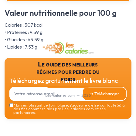
Valeur nutritionnelle pour 100 g
Calories : 307 kcal
• Proteines : 9.59 g
• Glucides : 65.59 g
• Lipides : 7.53 g
Le guide des meilleurs
régimes pour perdre du
poids
Téléchargez gratuitement le livre blanc
➔ Télécharger
Les-calories.com — 2026
*
En remplissant ce formulaire, j’accepte d’être contacté(e) à
des fins commerciales par Les-calories.com et ses
partenaires.