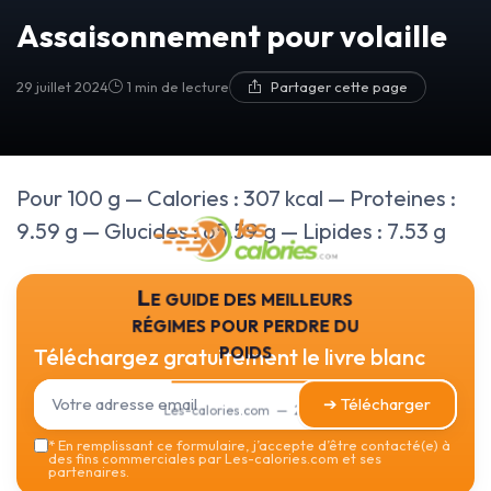
Assaisonnement pour volaille
29 juillet 2024
1 min de lecture
Partager cette page
Pour 100 g — Calories : 307 kcal — Proteines :
9.59 g — Glucides : 65.59 g — Lipides : 7.53 g
Le guide des meilleurs
régimes pour perdre du
poids
Téléchargez gratuitement le livre blanc
➔ Télécharger
Les-calories.com — 2026
*
En remplissant ce formulaire, j’accepte d’être contacté(e) à
des fins commerciales par Les-calories.com et ses
partenaires.