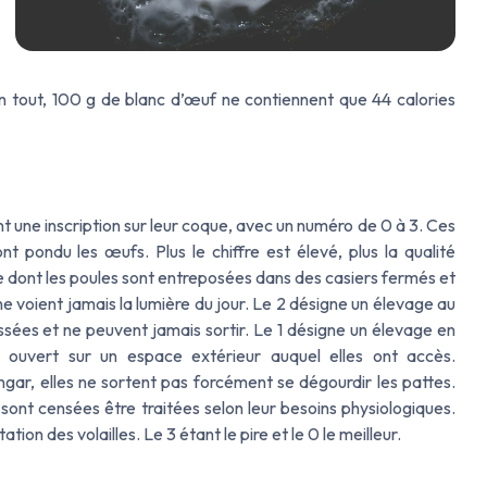
n tout, 100 g de blanc d’œuf ne contiennent que 44 calories
 une inscription sur leur coque, avec un numéro de 0 à 3. Ces
 pondu les œufs. Plus le chiffre est élevé, plus la qualité
e dont les poules sont entreposées dans des casiers fermés et
e voient jamais la lumière du jour. Le 2 désigne un élevage au
ssées et ne peuvent jamais sortir. Le 1 désigne un élevage en
r ouvert sur un espace extérieur auquel elles ont accès.
ar, elles ne sortent pas forcément se dégourdir les pattes.
 sont censées être traitées selon leur besoins physiologiques.
ion des volailles. Le 3 étant le pire et le 0 le meilleur.