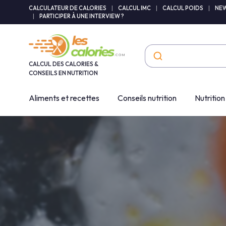
Panneau de gestion des cookies
CALCULATEUR DE CALORIES
|
CALCUL IMC
|
CALCUL POIDS
|
NEW
|
PARTICIPER À UNE INTERVIEW ?
CALCUL DES CALORIES &
CONSEILS EN NUTRITION
Aliments et recettes
Conseils nutrition
Nutrition