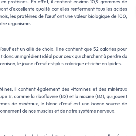
en protéines. En effet, il contient environ 10,9 grammes de
nt d'excellente qualité car elles renferment tous les acides
linois, les protéines de l'œuf ont une valeur biologique de 100,
notre organisme.
d'œuf est un allié de choix. Il ne contient que 52 calories pour
 donc un ingrédient idéal pour ceux qui cherchent à perdre du
aison, le jaune d'œuf est plus calorique et riche en lipides.
éines, il contient également des vitamines et des minéraux
e B, comme la riboflavine (B2) et la niacine (B3), qui jouent
ermes de minéraux, le blanc d'œuf est une bonne source de
ionnement de nos muscles et de notre système nerveux.