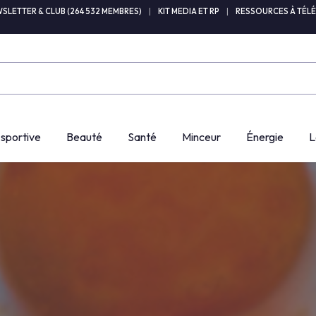
SLETTER & CLUB (264 532 MEMBRES)
|
KIT MEDIA ET RP
|
RESSOURCES À TÉL
 sportive
Beauté
Santé
Minceur
Énergie
L