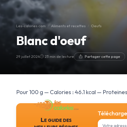
Les-calories.com
Aliments et recettes
Oeufs
Blanc d'oeuf
29 juillet 2024
23 min de lecture
Partager cette page
Pour 100 g — Calories : 46.1 kcal — Proteines :
Téléchargez
Le guide des
meilleurs régimes