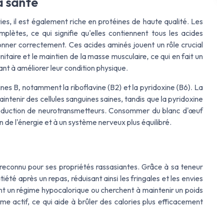
a santé
ies, il est également riche en protéines de haute qualité. Les
lètes, ce qui signifie qu'elles contiennent tous les acides
onner correctement. Ces acides aminés jouent un rôle crucial
itaire et le maintien de la masse musculaire, ce qui en fait un
ant à améliorer leur condition physique.
ines B, notamment la riboflavine (B2) et la pyridoxine (B6). La
aintenir des cellules sanguines saines, tandis que la pyridoxine
production de neurotransmetteurs. Consommer du blanc d'œuf
n de l'énergie et à un système nerveux plus équilibré.
st reconnu pour ses propriétés rassasiantes. Grâce à sa teneur
tiété après un repas, réduisant ainsi les fringales et les envies
ent un régime hypocalorique ou cherchent à maintenir un poids
e actif, ce qui aide à brûler des calories plus efficacement