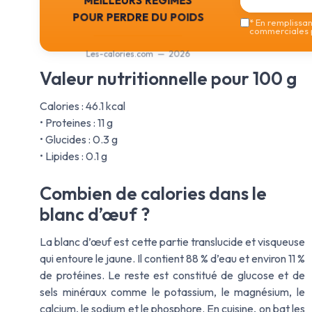
pour perdre du poids
*
En remplissant
commerciales p
Les-calories.com — 2026
Valeur nutritionnelle pour 100 g
Calories : 46.1 kcal
• Proteines : 11 g
• Glucides : 0.3 g
• Lipides : 0.1 g
Combien de calories dans le
blanc d’œuf ?
La blanc d’œuf est cette partie translucide et visqueuse
qui entoure le jaune. Il contient 88 % d’eau et environ 11 %
de protéines. Le reste est constitué de glucose et de
sels minéraux comme le potassium, le magnésium, le
calcium, le sodium et le phosphore. En cuisine, on bat les