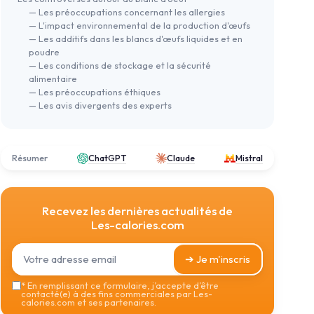
— Les préoccupations concernant les allergies
— L'impact environnemental de la production d'œufs
— Les additifs dans les blancs d'œufs liquides et en
poudre
— Les conditions de stockage et la sécurité
alimentaire
— Les préoccupations éthiques
— Les avis divergents des experts
Résumer
ChatGPT
Claude
Mistral
Recevez les dernières actualités de
Les-calories.com
➔ Je m'inscris
*
En remplissant ce formulaire, j’accepte d’être
contacté(e) à des fins commerciales par Les-
calories.com et ses partenaires.