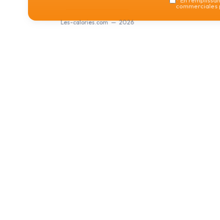
*
En remplissant
commerciales p
Les-calories.com — 2026