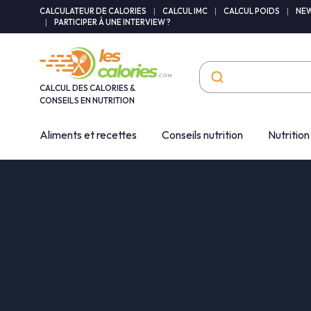
Panneau de gestion des cookies
CALCULATEUR DE CALORIES
|
CALCUL IMC
|
CALCUL POIDS
|
NEW
|
PARTICIPER À UNE INTERVIEW ?
CALCUL DES CALORIES &
CONSEILS EN NUTRITION
Aliments et recettes
Conseils nutrition
Nutrition