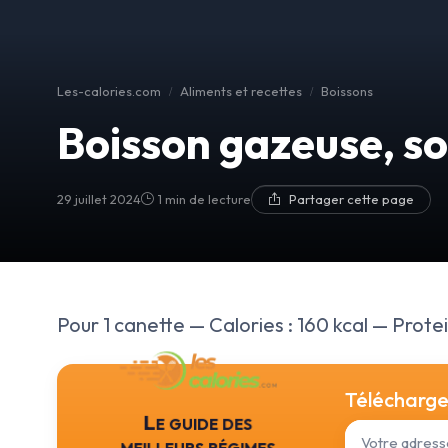
Les-calories.com
Aliments et recettes
Boissons
Boisson gazeuse, so
29 juillet 2024
1 min de lecture
Partager cette page
Pour 1 canette — Calories : 160 kcal — Protein
Téléchargez
Le guide des
meilleurs régimes