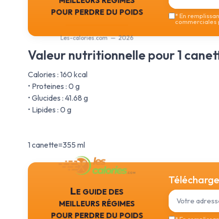
pour perdre du poids
*
En remplissant
commerciales p
Les-calories.com — 2026
Valeur nutritionnelle pour 1 canet
Calories : 160 kcal
• Proteines : 0 g
• Glucides : 41.68 g
• Lipides : 0 g
1 canette=355 ml
Téléchargez
Le guide des
meilleurs régimes
pour perdre du poids