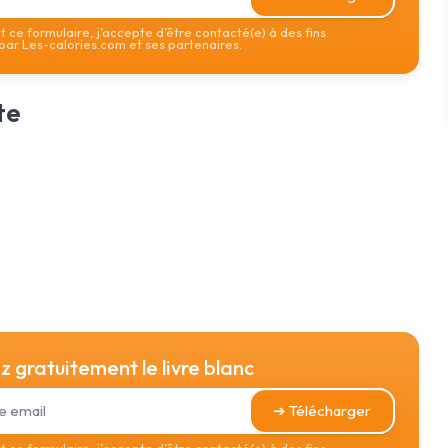
 ce formulaire, j’accepte d’être contacté(e) à des fins
ar Les-calories.com et ses partenaires.
te
 gratuitement le livre blanc
➔ Télécharger