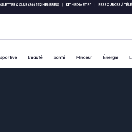
SLETTER & CLUB (264 532 MEMBRES)
|
KIT MEDIA ET RP
|
RESSOURCES À TÉL
 sportive
Beauté
Santé
Minceur
Énergie
L