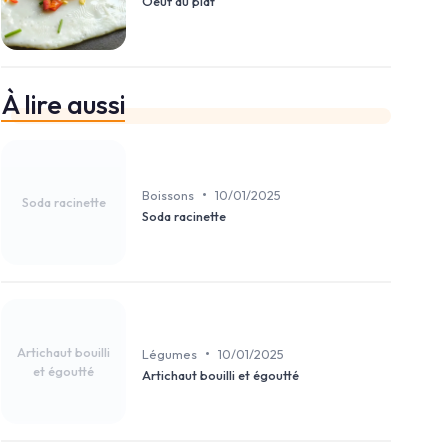
Oeuf au plat
À lire aussi
•
Boissons
10/01/2025
Soda racinette
Soda racinette
Artichaut bouilli
•
Légumes
10/01/2025
et égoutté
Artichaut bouilli et égoutté