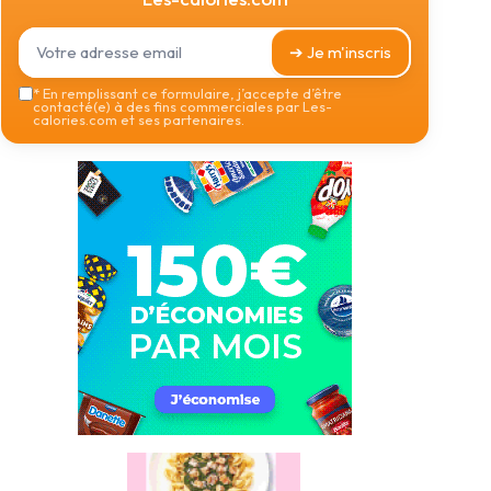
➔ Je m'inscris
*
En remplissant ce formulaire, j’accepte d’être
contacté(e) à des fins commerciales par Les-
calories.com et ses partenaires.