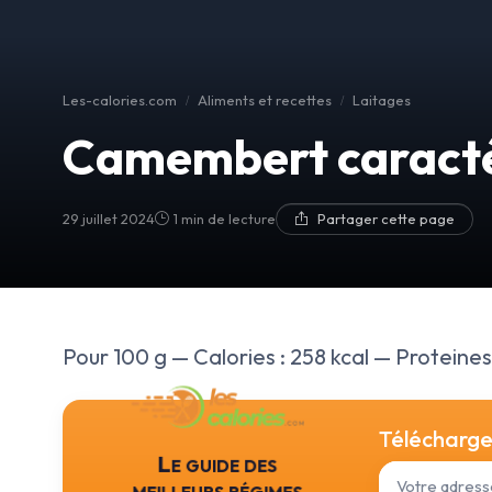
Les-calories.com
Aliments et recettes
Laitages
Camembert caract
29 juillet 2024
1 min de lecture
Partager cette page
Pour 100 g — Calories : 258 kcal — Proteines 
Téléchargez
Le guide des
meilleurs régimes