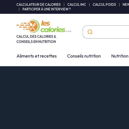
Panneau de gestion des cookies
CALCULATEUR DE CALORIES
|
CALCUL IMC
|
CALCUL POIDS
|
NEW
|
PARTICIPER À UNE INTERVIEW ?
CALCUL DES CALORIES &
CONSEILS EN NUTRITION
Aliments et recettes
Conseils nutrition
Nutrition