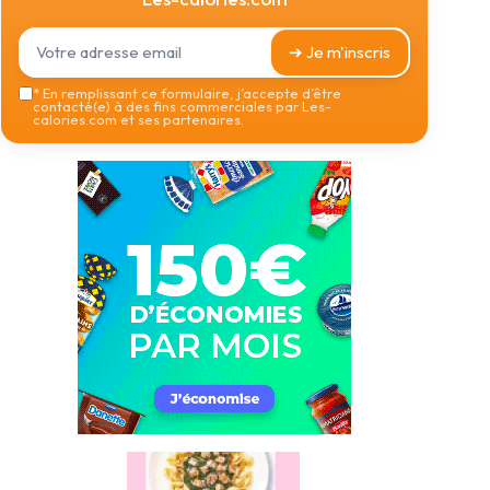
➔ Je m'inscris
*
En remplissant ce formulaire, j’accepte d’être
contacté(e) à des fins commerciales par Les-
calories.com et ses partenaires.