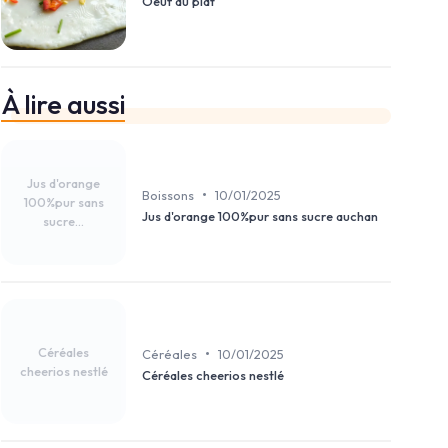
Oeuf au plat
À lire aussi
Jus d'orange
•
Boissons
10/01/2025
100%pur sans
Jus d'orange 100%pur sans sucre auchan
sucre...
Céréales
•
Céréales
10/01/2025
cheerios nestlé
Céréales cheerios nestlé