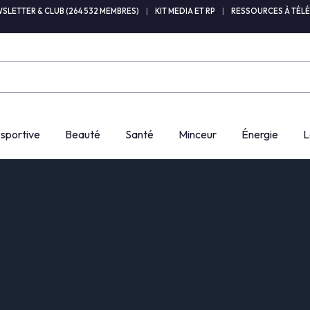
SLETTER & CLUB (264 532 MEMBRES)
|
KIT MEDIA ET RP
|
RESSOURCES À TÉL
 sportive
Beauté
Santé
Minceur
Énergie
L