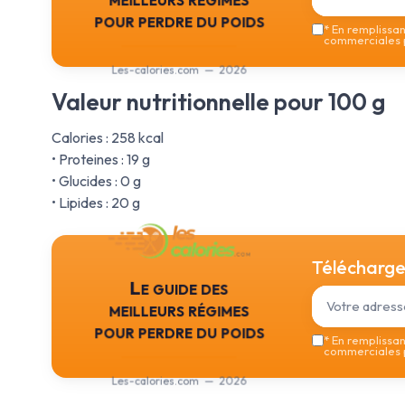
pour perdre du poids
*
En remplissant
commerciales p
Les-calories.com — 2026
Valeur nutritionnelle pour 100 g
Calories : 258 kcal
• Proteines : 19 g
• Glucides : 0 g
• Lipides : 20 g
Téléchargez
Le guide des
meilleurs régimes
pour perdre du poids
*
En remplissant
commerciales p
Les-calories.com — 2026