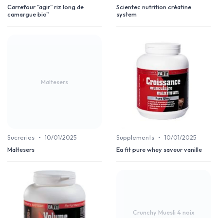
Carrefour "agir" riz long de
Scientec nutrition créatine
camargue bio"
system
Maltesers
•
•
Sucreries
10/01/2025
Supplements
10/01/2025
Maltesers
Ea fit pure whey saveur vanille
Crunchy Muesli 4 noix