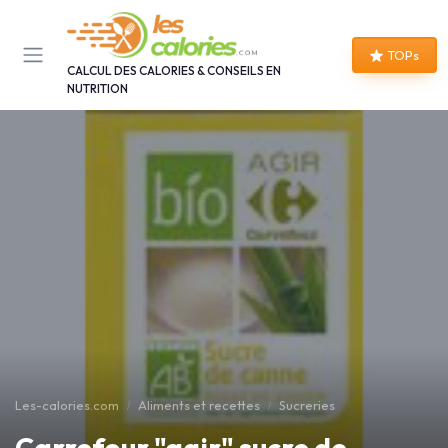
Panneau de gestion des cookies
TOPs
CALCUL DES CALORIES & CONSEILS EN
NUTRITION
Les-calories.com
Aliments et recettes
Sucreries
Carrefour "agir" sucre de