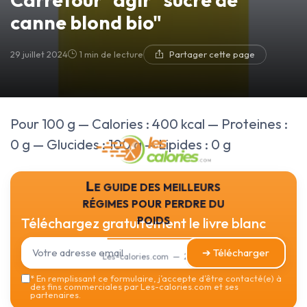
canne blond bio"
29 juillet 2024
1 min de lecture
Partager cette page
Pour 100 g — Calories : 400 kcal — Proteines :
0 g — Glucides : 100 g — Lipides : 0 g
Le guide des meilleurs
régimes pour perdre du
poids
Téléchargez gratuitement le livre blanc
➔ Télécharger
Les-calories.com — 2026
*
En remplissant ce formulaire, j’accepte d’être contacté(e) à
des fins commerciales par Les-calories.com et ses
partenaires.