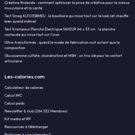
Créatine findande : comment optimiser la prise de créatine pour la masse
musculaire et la santé
Test Smeg KLF03SBMEU : la bouilloire qui mise tout sur le look (et chauffe
bien quand même)
Test Krampouz Plancha Électrique SAVEUR 64 x 33 cm : la plancha
costaude qui mise tout sur l’inox
Ultra-transformés : quand le mode de fabrication nuit autant que la
composition
Glucosamine sulfate, chondroïtine et MSM : un trio clé pour le confort
articulaire
Les-calories.com
Calculateur de calories
Calcul IMC
Calcul poids
Newsletter & club (264 532 Membres)
Kit media et RP
Ressources à télécharger
Participer à une interview ?