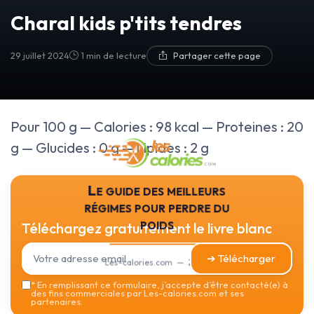
Charal kids p'tits tendres
29 juillet 2024
1 min de lecture
Partager cette page
Pour 100 g — Calories : 98 kcal — Proteines : 20
g — Glucides : 0 g — Lipides : 2 g
Le guide des meilleurs
régimes pour perdre du
poids
Téléchargez gratuitement le livre blanc
➔ Télécharger
Les-calories.com — 2026
*
En remplissant ce formulaire, j’accepte d’être contacté(e) à
des fins commerciales par Les-calories.com et ses
partenaires.