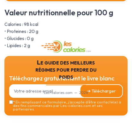
Valeur nutritionnelle pour 100 g
Calories : 98 kcal
• Proteines : 20 g
• Glucides : 0 g
• Lipides : 2 g
Le guide des meilleurs
régimes pour perdre du
poids
Téléchargez gratuitement le livre blanc
➔ Télécharger
Les-calories.com — 2026
*
En remplissant ce formulaire, j’accepte d’être contacté(e) à
des fins commerciales par Les-calories.com et ses
partenaires.