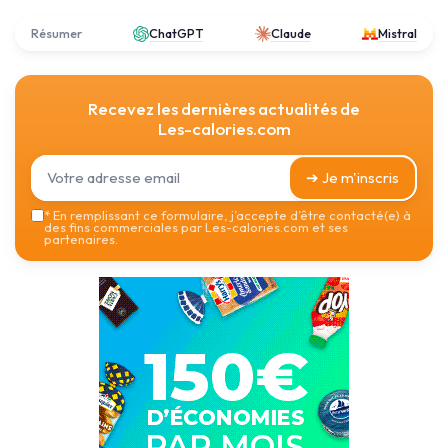
Résumer
ChatGPT
Claude
Mistral
Recevez les dernières actualités de
Les-calories.com
➔ Je m'inscris
*
En remplissant ce formulaire, j’accepte d’être contacté(e) à
des fins commerciales par Les-calories.com et ses
partenaires.