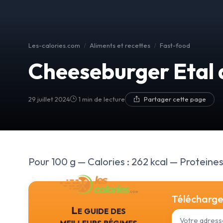
Les-calories.com
Aliments et recettes
Fast-food
Cheeseburger Etal d
29 juillet 2024
1 min de lecture
Partager cette page
Pour 100 g — Calories : 262 kcal — Proteines :
Téléchargez
Le guide des
meilleurs régimes