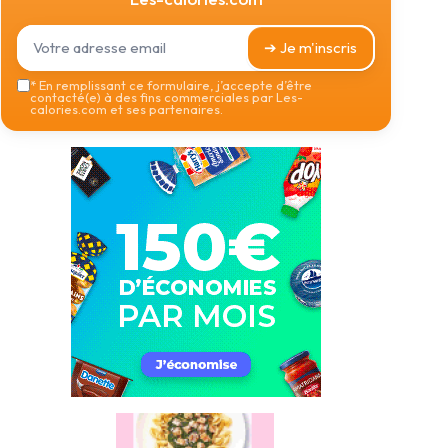
➔ Je m'inscris
*
En remplissant ce formulaire, j’accepte d’être
contacté(e) à des fins commerciales par Les-
calories.com et ses partenaires.