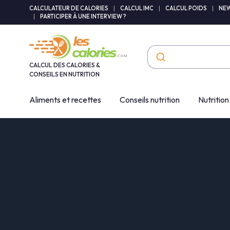
Panneau de gestion des cookies
CALCULATEUR DE CALORIES
|
CALCUL IMC
|
CALCUL POIDS
|
NEW
|
PARTICIPER À UNE INTERVIEW ?
CALCUL DES CALORIES &
CONSEILS EN NUTRITION
Aliments et recettes
Conseils nutrition
Nutrition