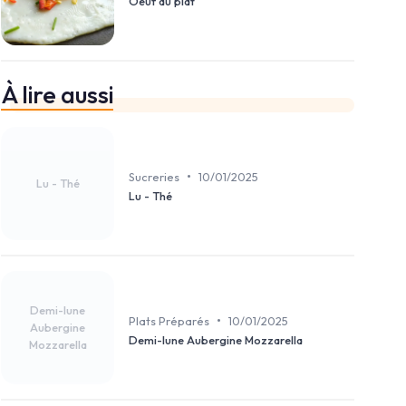
Oeuf au plat
À lire aussi
•
Sucreries
10/01/2025
Lu - Thé
Lu - Thé
Demi-lune
•
Plats Préparés
10/01/2025
Aubergine
Demi-lune Aubergine Mozzarella
Mozzarella