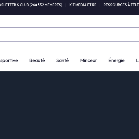
SLETTER & CLUB (264 532 MEMBRES)
|
KIT MEDIA ET RP
|
RESSOURCES À TÉL
 sportive
Beauté
Santé
Minceur
Énergie
L