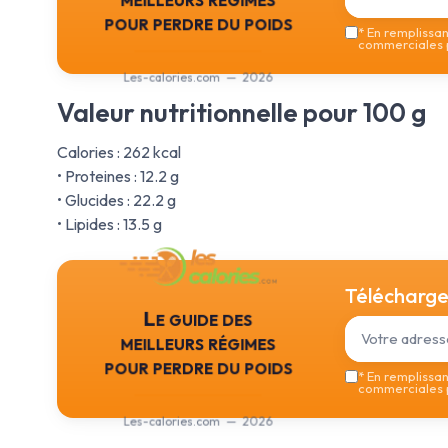
pour perdre du poids
*
En remplissant
commerciales p
Les-calories.com — 2026
Valeur nutritionnelle pour 100 g
Calories : 262 kcal
• Proteines : 12.2 g
• Glucides : 22.2 g
• Lipides : 13.5 g
Téléchargez
Le guide des
meilleurs régimes
pour perdre du poids
*
En remplissant
commerciales p
Les-calories.com — 2026