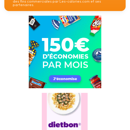
des fins commerciales par Les-calories.com et ses
partenaires.