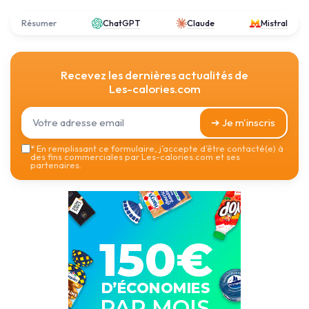
Résumer
ChatGPT
Claude
Mistral
Recevez les dernières actualités de
Les-calories.com
➔ Je m'inscris
*
En remplissant ce formulaire, j’accepte d’être contacté(e) à
des fins commerciales par Les-calories.com et ses
partenaires.