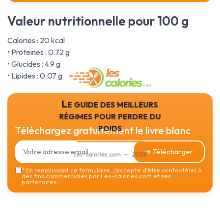
Valeur nutritionnelle pour 100 g
Calories : 20 kcal
• Proteines : 0.72 g
• Glucides : 4.9 g
• Lipides : 0.07 g
Le guide des meilleurs
régimes pour perdre du
poids
Téléchargez gratuitement le livre blanc
➔ Télécharger
Les-calories.com — 2026
*
En remplissant ce formulaire, j’accepte d’être contacté(e) à
des fins commerciales par Les-calories.com et ses
partenaires.