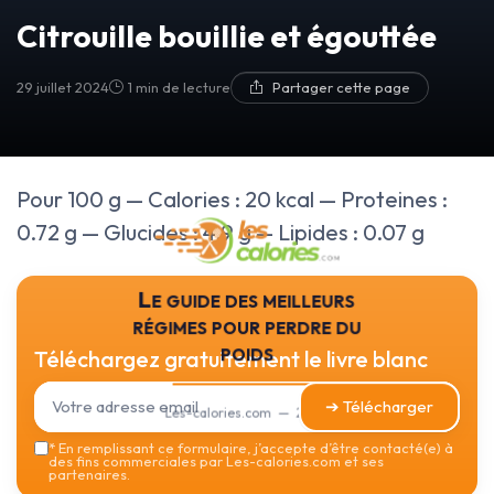
Citrouille bouillie et égouttée
29 juillet 2024
1 min de lecture
Partager cette page
Pour 100 g — Calories : 20 kcal — Proteines :
0.72 g — Glucides : 4.9 g — Lipides : 0.07 g
Le guide des meilleurs
régimes pour perdre du
poids
Téléchargez gratuitement le livre blanc
➔ Télécharger
Les-calories.com — 2026
*
En remplissant ce formulaire, j’accepte d’être contacté(e) à
des fins commerciales par Les-calories.com et ses
partenaires.