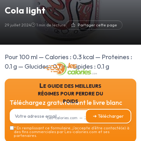
Cola light
29 juillet 2024
1 min de lecture
Partager cette page
Pour 100 ml — Calories : 0.3 kcal — Proteines :
0.1 g — Glucides : 0.1 g — Lipides : 0.1 g
Le guide des meilleurs
régimes pour perdre du
poids
Téléchargez gratuitement le livre blanc
➔ Télécharger
Les-calories.com — 2026
*
En remplissant ce formulaire, j’accepte d’être contacté(e) à
des fins commerciales par Les-calories.com et ses
partenaires.