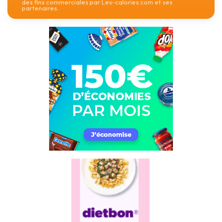
des fins commerciales par Les-calories.com et ses
partenaires.