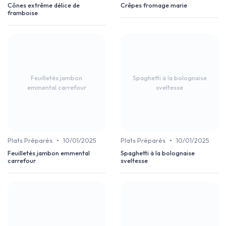
Cônes extrême délice de
Crêpes fromage marie
framboise
Feuilletés jambon
Spaghetti à la bolognaise
emmental carrefour
sveltesse
•
•
Plats Préparés
10/01/2025
Plats Préparés
10/01/2025
Feuilletés jambon emmental
Spaghetti à la bolognaise
carrefour
sveltesse