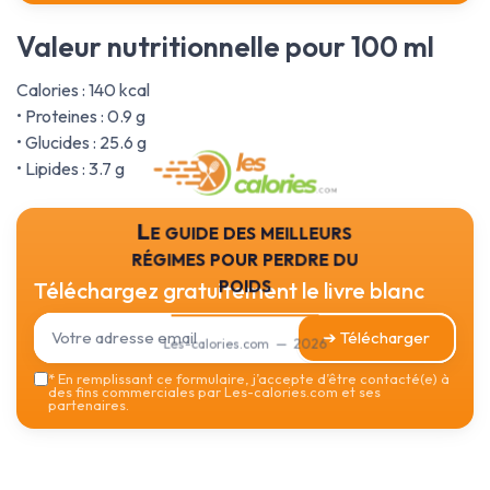
Valeur nutritionnelle pour 100 ml
Calories : 140 kcal
• Proteines : 0.9 g
• Glucides : 25.6 g
• Lipides : 3.7 g
Le guide des meilleurs
régimes pour perdre du
poids
Téléchargez gratuitement le livre blanc
➔ Télécharger
Les-calories.com — 2026
*
En remplissant ce formulaire, j’accepte d’être contacté(e) à
des fins commerciales par Les-calories.com et ses
partenaires.