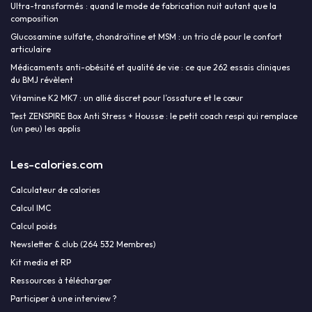
Ultra-transformés : quand le mode de fabrication nuit autant que la
composition
Glucosamine sulfate, chondroïtine et MSM : un trio clé pour le confort
articulaire
Médicaments anti-obésité et qualité de vie : ce que 262 essais cliniques
du BMJ révèlent
Vitamine K2 MK7 : un allié discret pour l’ossature et le cœur
Test ZENSPIRE Box Anti Stress + Housse : le petit coach respi qui remplace
(un peu) les applis
Les-calories.com
Calculateur de calories
Calcul IMC
Calcul poids
Newsletter & club (264 532 Membres)
Kit media et RP
Ressources à télécharger
Participer à une interview ?