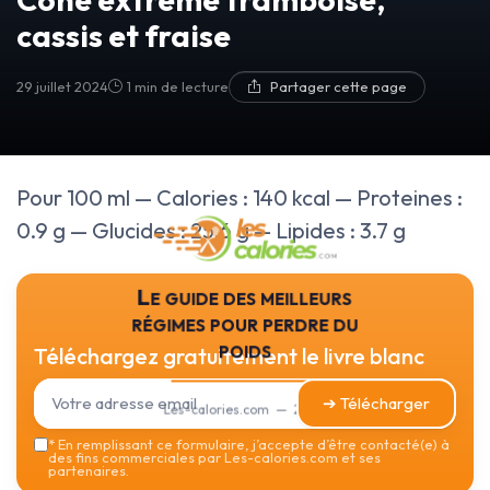
cassis et fraise
29 juillet 2024
1 min de lecture
Partager cette page
Pour 100 ml — Calories : 140 kcal — Proteines :
0.9 g — Glucides : 25.6 g — Lipides : 3.7 g
Le guide des meilleurs
régimes pour perdre du
poids
Téléchargez gratuitement le livre blanc
➔ Télécharger
Les-calories.com — 2026
*
En remplissant ce formulaire, j’accepte d’être contacté(e) à
des fins commerciales par Les-calories.com et ses
partenaires.