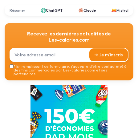
Résumer
ChatGPT
Claude
Mistral
Recevez les dernières actualités de
Les-calories.com
➔ Je m'inscris
*
En remplissant ce formulaire, j’accepte d’être contacté(e) à
des fins commerciales par Les-calories.com et ses
partenaires.