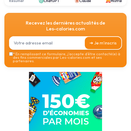
Résumer
ChatGPT
Claude
Mistral
Recevez les dernières actualités de
Les-calories.com
➔ Je m'inscris
*
En remplissant ce formulaire, j’accepte d’être contacté(e) à
des fins commerciales par Les-calories.com et ses
partenaires.