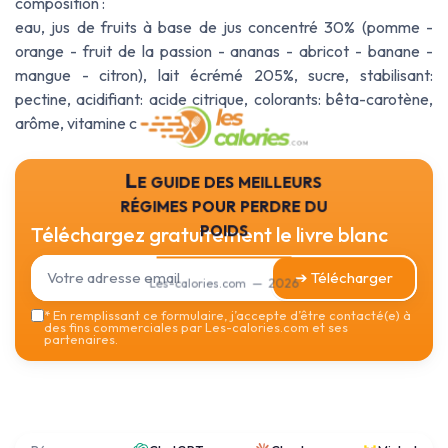
composition :
eau, jus de fruits à base de jus concentré 30% (pomme -
orange - fruit de la passion - ananas - abricot - banane -
mangue - citron), lait écrémé 205%, sucre, stabilisant:
pectine, acidifiant: acide citrique, colorants: bêta-carotène,
arôme, vitamine c
Le guide des meilleurs
régimes pour perdre du
poids
Téléchargez gratuitement le livre blanc
➔ Télécharger
Les-calories.com — 2026
*
En remplissant ce formulaire, j’accepte d’être contacté(e) à
des fins commerciales par Les-calories.com et ses
partenaires.