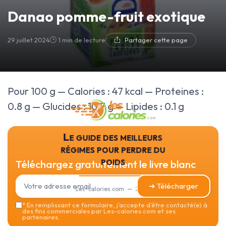
Danao pomme-fruit exotique
29 juillet 2024
1 min de lecture
Partager cette page
Pour 100 g — Calories : 47 kcal — Proteines :
0.8 g — Glucides : 10.7 g — Lipides : 0.1 g
Le guide des meilleurs
régimes pour perdre du
poids
Téléchargez gratuitement le livre blanc
➔ Télécharger
Les-calories.com — 2026
*
En remplissant ce formulaire, j’accepte d’être contacté(e) à
des fins commerciales par Les-calories.com et ses
partenaires.