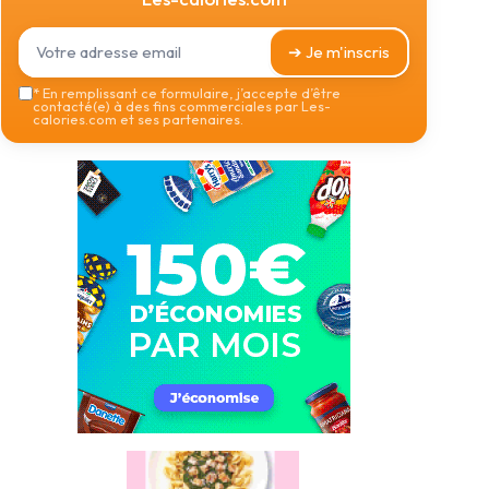
➔ Je m'inscris
*
En remplissant ce formulaire, j’accepte d’être
contacté(e) à des fins commerciales par Les-
calories.com et ses partenaires.