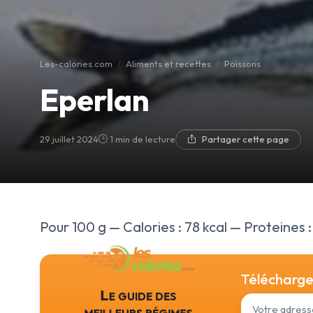
Les-calories.com
Aliments et recettes
Poissons
Eperlan
29 juillet 2024
1 min de lecture
Partager cette page
Pour 100 g — Calories : 78 kcal — Proteines : 
Téléchargez
Le guide des
meilleurs régimes