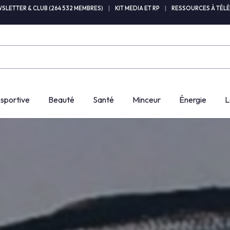
SLETTER & CLUB (264 532 MEMBRES)
|
KIT MEDIA ET RP
|
RESSOURCES À TÉL
 sportive
Beauté
Santé
Minceur
Énergie
L