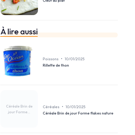
Oeuf au plat
À lire aussi
•
Poissons
10/01/2025
Rillette de thon
Céréale Brin de
•
Céréales
10/01/2025
jour Forme...
Céréale Brin de jour Forme flakes nature