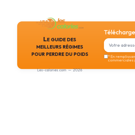
Téléchargez
Le guide des
meilleurs régimes
pour perdre du poids
*
En remplissant
commerciales p
Les-calories.com — 2026