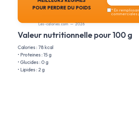
pour perdre du poids
*
En remplissant
commerciales p
Les-calories.com — 2026
Valeur nutritionnelle pour 100 g
Calories : 78 kcal
• Proteines : 15 g
• Glucides : 0 g
• Lipides : 2 g