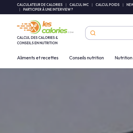
Panneau de gestion des cookies
CALCULATEUR DE CALORIES
|
CALCUL IMC
|
CALCUL POIDS
|
NEW
|
PARTICIPER À UNE INTERVIEW ?
CALCUL DES CALORIES &
CONSEILS EN NUTRITION
Aliments et recettes
Conseils nutrition
Nutrition