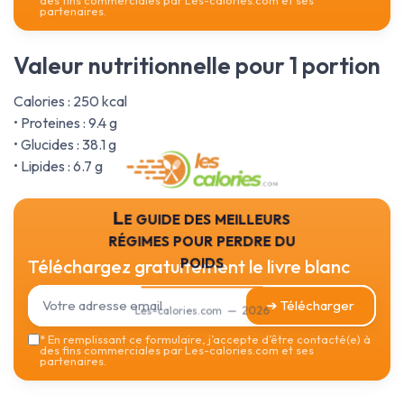
des fins commerciales par Les-calories.com et ses
partenaires.
Valeur nutritionnelle pour 1 portion
Calories : 250 kcal
• Proteines : 9.4 g
• Glucides : 38.1 g
• Lipides : 6.7 g
Le guide des meilleurs
régimes pour perdre du
poids
Téléchargez gratuitement le livre blanc
➔ Télécharger
Les-calories.com — 2026
*
En remplissant ce formulaire, j’accepte d’être contacté(e) à
des fins commerciales par Les-calories.com et ses
partenaires.