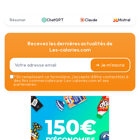
Résumer
ChatGPT
Claude
Mistral
Recevez les dernières actualités de
Les-calories.com
➔ Je m'inscris
*
En remplissant ce formulaire, j’accepte d’être contacté(e) à
des fins commerciales par Les-calories.com et ses
partenaires.