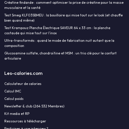
Créatine findande : comment optimiser la prise de créatine pour la masse
musculaire et la santé
Test Smeg KLF03SBMEU : la bouilloire qui mise tout sur le look (et chauffe
bien quand même)
Test Krampouz Plancha Électrique SAVEUR 64 x 33 cm : la plancha
costaude qui mise tout sur l’inox
Ultra-transformés : quand le mode de fabrication nuit autant que la
composition
Glucosamine sulfate, chondroïtine et MSM : un trio clé pour le confort
articulaire
Les-calories.com
Calculateur de calories
Calcul IMC
Calcul poids
Newsletter & club (264 532 Membres)
Kit media et RP
Ressources à télécharger
Participer à une interview ?