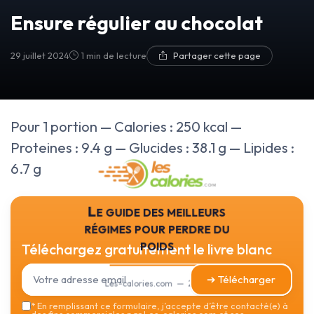
Ensure régulier au chocolat
29 juillet 2024
1 min de lecture
Partager cette page
Pour 1 portion — Calories : 250 kcal —
Proteines : 9.4 g — Glucides : 38.1 g — Lipides :
6.7 g
Le guide des meilleurs
régimes pour perdre du
poids
Téléchargez gratuitement le livre blanc
➔ Télécharger
Les-calories.com — 2026
*
En remplissant ce formulaire, j’accepte d’être contacté(e) à