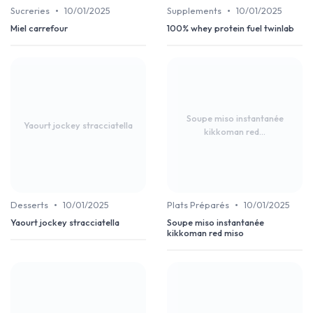
•
•
Sucreries
10/01/2025
Supplements
10/01/2025
Miel carrefour
100% whey protein fuel twinlab
Soupe miso instantanée
Yaourt jockey stracciatella
kikkoman red...
•
•
Desserts
10/01/2025
Plats Préparés
10/01/2025
Yaourt jockey stracciatella
Soupe miso instantanée
kikkoman red miso