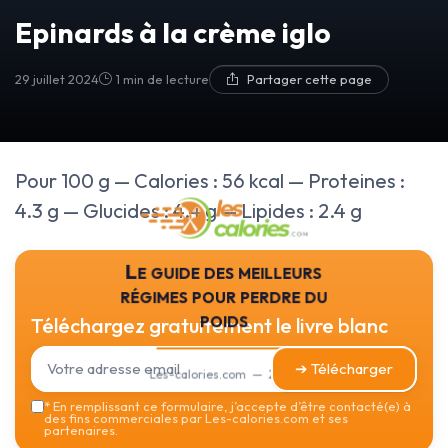
Epinards à la crème iglo
29 juillet 2024
1 min de lecture
Partager cette page
Pour 100 g — Calories : 56 kcal — Proteines :
4.3 g — Glucides : 4.4 g — Lipides : 2.4 g
Le guide des meilleurs
régimes pour perdre du
poids
Téléchargez gratuitement le livre blanc
➔ Télécharger
Les-calories.com — 2026
*
En remplissant ce formulaire, j’accepte d’être contacté(e) à
des fins commerciales par Les-calories.com et ses
partenaires.