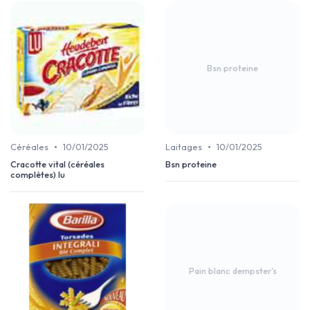
Bsn proteine
•
•
Céréales
10/01/2025
Laitages
10/01/2025
Cracotte vital (céréales
Bsn proteine
complètes) lu
Pain blanc dempster's