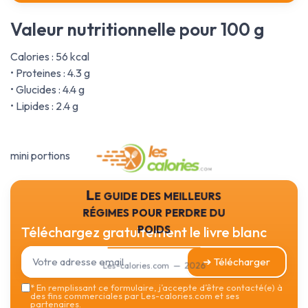
Valeur nutritionnelle pour 100 g
Calories : 56 kcal
• Proteines : 4.3 g
• Glucides : 4.4 g
• Lipides : 2.4 g
mini portions
Le guide des meilleurs
régimes pour perdre du
poids
Téléchargez gratuitement le livre blanc
➔ Télécharger
Les-calories.com — 2026
*
En remplissant ce formulaire, j’accepte d’être contacté(e) à
des fins commerciales par Les-calories.com et ses
partenaires.