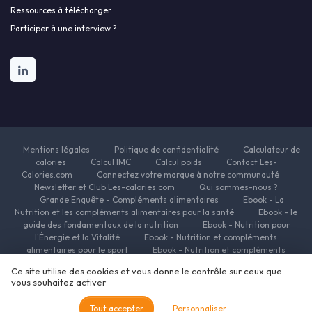
Ressources à télécharger
Participer à une interview ?
Mentions légales
Politique de confidentialité
Calculateur de
calories
Calcul IMC
Calcul poids
Contact Les-
Calories.com
Connectez votre marque à notre communauté
Newsletter et Club Les-calories.com
Qui sommes-nous ?
Grande Enquête - Compléments alimentaires
Ebook - La
Nutrition et les compléments alimentaires pour la santé
Ebook - le
guide des fondamentaux de la nutrition
Ebook - Nutrition pour
l'Énergie et la Vitalité
Ebook - Nutrition et compléments
alimentaires pour le sport
Ebook - Nutrition et compléments
alimentaires pour la beauté
Ebook - Nutrition et complements
Ce site utilise des cookies et vous donne le contrôle sur ceux que
alimentaires pour la minceur
Ressources Nutrition et Compléments
vous souhaitez activer
alimentaires
© Les-calories.com 2026
Tout accepter
Personnaliser