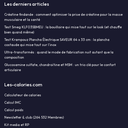
Les derniers articles
Créatine findande : comment optimiser la prise de créatine pour la masse
musculaire et la santé
Test Smeg KLF03SBMEU : la bouilloire qui mise tout sur le look (et chauffe
bien quand même)
Test Krampouz Plancha Électrique SAVEUR 64 x 33 cm : la plancha
costaude qui mise tout sur l’inox
Ultra-transformés : quand le mode de fabrication nuit autant que la
composition
Glucosamine sulfate, chondroïtine et MSM : un trio clé pour le confort
articulaire
Les-calories.com
Calculateur de calories
Calcul IMC
Calcul poids
Newsletter & club (264 532 Membres)
Kit media et RP