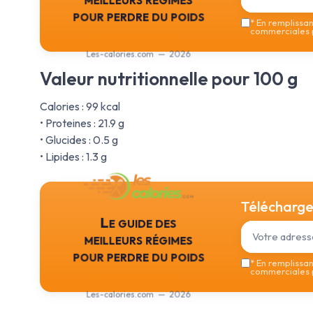
pour perdre du poids
*
En remplissant
commerciales p
Les-calories.com — 2026
Valeur nutritionnelle pour 100 g
Calories : 99 kcal
• Proteines : 21.9 g
• Glucides : 0.5 g
• Lipides : 1.3 g
Téléchargez
Le guide des
meilleurs régimes
pour perdre du poids
*
En remplissant
commerciales p
Les-calories.com — 2026