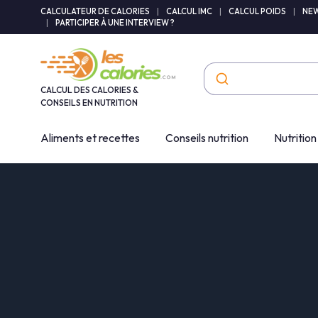
Panneau de gestion des cookies
CALCULATEUR DE CALORIES
|
CALCUL IMC
|
CALCUL POIDS
|
NEW
|
PARTICIPER À UNE INTERVIEW ?
CALCUL DES CALORIES &
CONSEILS EN NUTRITION
Aliments et recettes
Conseils nutrition
Nutrition