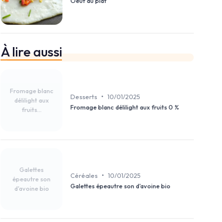
Oeuf au plat
À lire aussi
Fromage blanc
•
Desserts
10/01/2025
délilight aux
Fromage blanc délilight aux fruits 0 %
fruits...
Galettes
•
Céréales
10/01/2025
épeautre son
Galettes épeautre son d'avoine bio
d'avoine bio