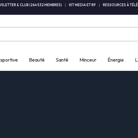
SLETTER & CLUB (264 532 MEMBRES)
|
KIT MEDIA ET RP
|
RESSOURCES À TÉL
 sportive
Beauté
Santé
Minceur
Énergie
L