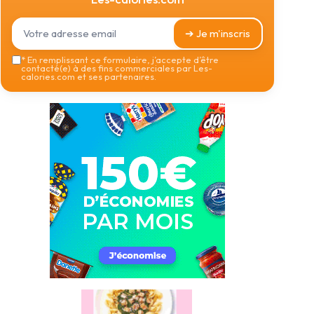
➔ Je m'inscris
*
En remplissant ce formulaire, j’accepte d’être
contacté(e) à des fins commerciales par Les-
calories.com et ses partenaires.