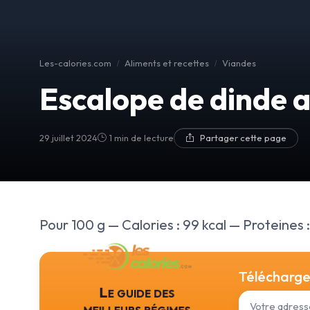
Les-calories.com
Aliments et recettes
Viandes
Escalope de dinde a
29 juillet 2024
1 min de lecture
Partager cette page
Pour 100 g — Calories : 99 kcal — Proteines : 
Téléchargez
Le guide des
meilleurs régimes