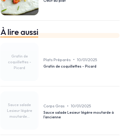
Oeuf au plat
À lire aussi
Gratin de
•
Plats Préparés
10/01/2025
coquillettes -
Gratin de coquillettes - Picard
Picard
Sauce salade
•
Corps Gras
10/01/2025
Lesieur légère
Sauce salade Lesieur légère moutarde à
moutarde...
l'ancienne