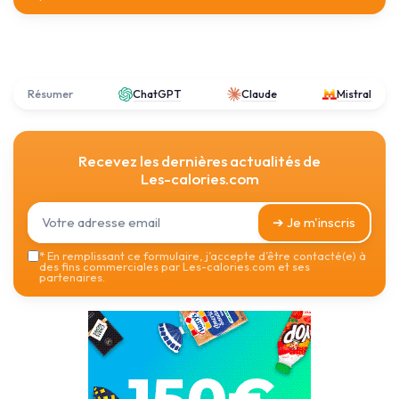
Résumer
ChatGPT
Claude
Mistral
Recevez les dernières actualités de
Les-calories.com
➔ Je m'inscris
*
En remplissant ce formulaire, j’accepte d’être contacté(e) à
des fins commerciales par Les-calories.com et ses
partenaires.