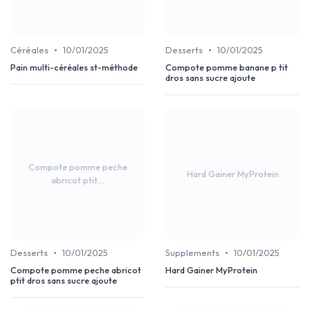
•
•
Céréales
10/01/2025
Desserts
10/01/2025
Pain multi-céréales st-méthode
Compote pomme banane p tit
dros sans sucre ajoute
Compote pomme peche
Hard Gainer MyProtein
abricot ptit...
•
•
Desserts
10/01/2025
Supplements
10/01/2025
Compote pomme peche abricot
Hard Gainer MyProtein
ptit dros sans sucre ajoute