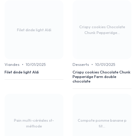
Crispy cookies Chocolate
Filet dinde light Aldi
Chunk Pepperidge...
•
•
Viandes
10/01/2025
Desserts
10/01/2025
Filet dinde light Aldi
Crispy cookies Chocolate Chunk
Pepperidge Farm double
chocolate
Pain multi-céréales st-
Compote pomme banane p
méthode
tit...