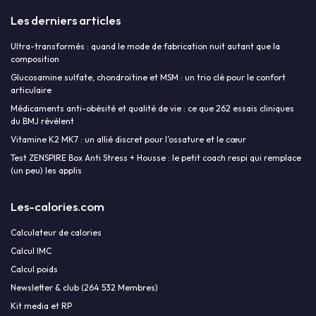
Les derniers articles
Ultra-transformés : quand le mode de fabrication nuit autant que la
composition
Glucosamine sulfate, chondroïtine et MSM : un trio clé pour le confort
articulaire
Médicaments anti-obésité et qualité de vie : ce que 262 essais cliniques
du BMJ révèlent
Vitamine K2 MK7 : un allié discret pour l’ossature et le cœur
Test ZENSPIRE Box Anti Stress + Housse : le petit coach respi qui remplace
(un peu) les applis
Les-calories.com
Calculateur de calories
Calcul IMC
Calcul poids
Newsletter & club (264 532 Membres)
Kit media et RP