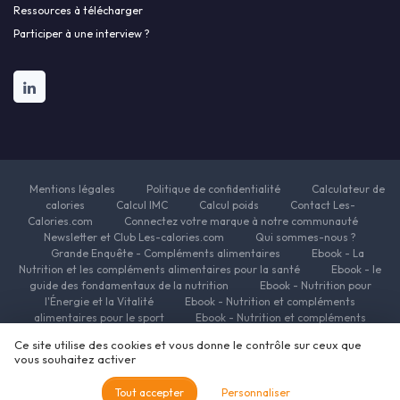
Ressources à télécharger
Participer à une interview ?
Mentions légales
Politique de confidentialité
Calculateur de
calories
Calcul IMC
Calcul poids
Contact Les-
Calories.com
Connectez votre marque à notre communauté
Newsletter et Club Les-calories.com
Qui sommes-nous ?
Grande Enquête - Compléments alimentaires
Ebook - La
Nutrition et les compléments alimentaires pour la santé
Ebook - le
guide des fondamentaux de la nutrition
Ebook - Nutrition pour
l'Énergie et la Vitalité
Ebook - Nutrition et compléments
alimentaires pour le sport
Ebook - Nutrition et compléments
alimentaires pour la beauté
Ebook - Nutrition et complements
Ce site utilise des cookies et vous donne le contrôle sur ceux que
alimentaires pour la minceur
Ressources Nutrition et Compléments
vous souhaitez activer
alimentaires
© Les-calories.com 2026
Tout accepter
Personnaliser