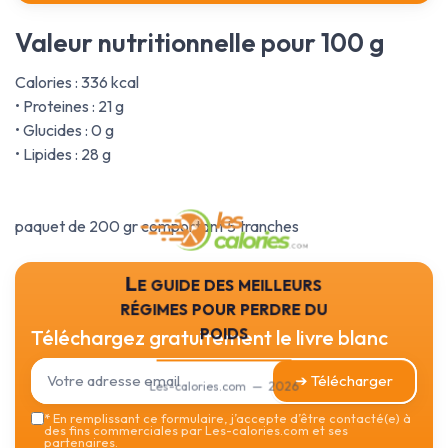
Valeur nutritionnelle pour 100 g
Calories : 336 kcal
• Proteines : 21 g
• Glucides : 0 g
• Lipides : 28 g
paquet de 200 gr comportant 5 tranches
Le guide des meilleurs
régimes pour perdre du
poids
Téléchargez gratuitement le livre blanc
➔ Télécharger
Les-calories.com — 2026
*
En remplissant ce formulaire, j’accepte d’être contacté(e) à
des fins commerciales par Les-calories.com et ses
partenaires.