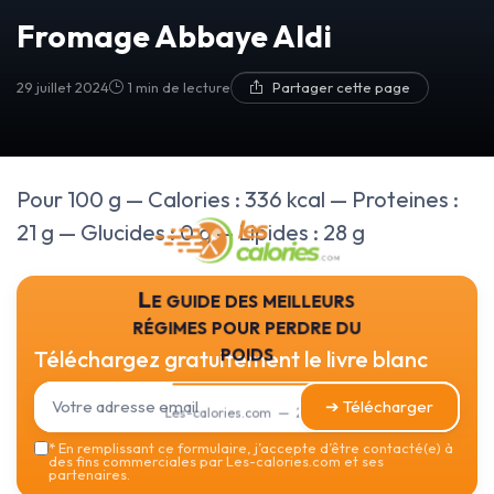
Fromage Abbaye Aldi
29 juillet 2024
1 min de lecture
Partager cette page
Pour 100 g — Calories : 336 kcal — Proteines :
21 g — Glucides : 0 g — Lipides : 28 g
Le guide des meilleurs
régimes pour perdre du
poids
Téléchargez gratuitement le livre blanc
➔ Télécharger
Les-calories.com — 2026
*
En remplissant ce formulaire, j’accepte d’être contacté(e) à
des fins commerciales par Les-calories.com et ses
partenaires.