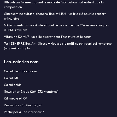
Ultra-transformés : quand le mode de fabrication nuit autant que la
composition
Glucosamine sulfate, chondroïtine et MSM : un trio clé pour le confort
articulaire
Médicaments anti-obésité et qualité de vie : ce que 262 essais cliniques
du BMJ révèlent
Vitamine K2 MK7 : un allié discret pour l’ossature et le cœur
Test ZENSPIRE Box Anti Stress + Housse : le petit coach respi qui remplace
(un peu) les applis
Les-calories.com
Calculateur de calories
Calcul IMC
Calcul poids
Newsletter & club (264 532 Membres)
Kit media et RP
Ressources à télécharger
Participer à une interview ?