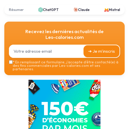
Résumer
ChatGPT
Claude
Mistral
Recevez les dernières actualités de
Les-calories.com
➔ Je m'inscris
*
En remplissant ce formulaire, j’accepte d’être contacté(e) à
des fins commerciales par Les-calories.com et ses
partenaires.