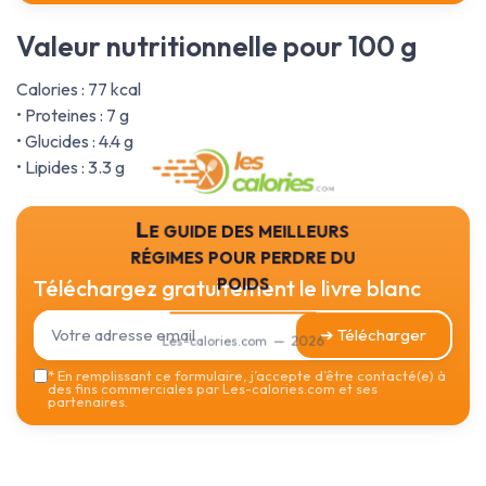
Valeur nutritionnelle pour 100 g
Calories : 77 kcal
• Proteines : 7 g
• Glucides : 4.4 g
• Lipides : 3.3 g
Le guide des meilleurs
régimes pour perdre du
poids
Téléchargez gratuitement le livre blanc
➔ Télécharger
Les-calories.com — 2026
*
En remplissant ce formulaire, j’accepte d’être contacté(e) à
des fins commerciales par Les-calories.com et ses
partenaires.