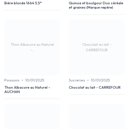
Bière blonde 1664 5,5°
Quinoa et boulgour Duo céréale
et graines (Marque repère)
Thon Albacore au Naturel
Chocolat au lait -
-...
CARREFOUR
•
•
Poissons
10/01/2025
Sucreries
10/01/2025
Thon Albacore au Naturel -
Chocolat au lait - CARREFOUR
AUCHAN