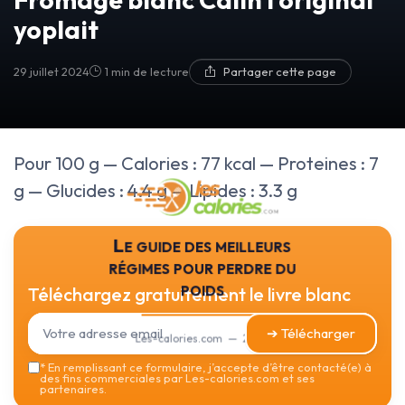
yoplait
29 juillet 2024
1 min de lecture
Partager cette page
Pour 100 g — Calories : 77 kcal — Proteines : 7
g — Glucides : 4.4 g — Lipides : 3.3 g
Le guide des meilleurs
régimes pour perdre du
poids
Téléchargez gratuitement le livre blanc
➔ Télécharger
Les-calories.com — 2026
*
En remplissant ce formulaire, j’accepte d’être contacté(e) à
des fins commerciales par Les-calories.com et ses
partenaires.