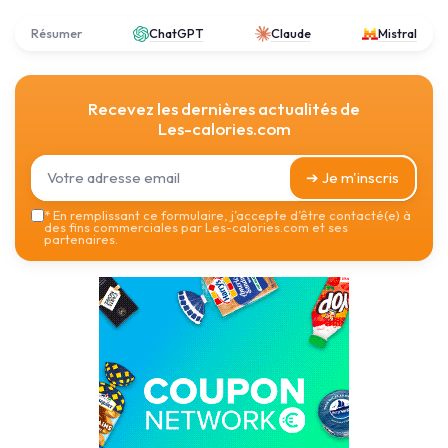
Résumer
ChatGPT
Claude
Mistral
Recevez les dernières actualités de
Les-calories.com
➔ Je m'inscris
*
En remplissant ce formulaire, j’accepte d’être contacté(e) à
des fins commerciales par Les-calories.com et ses
partenaires.