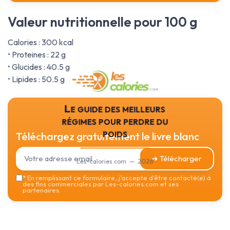
Valeur nutritionnelle pour 100 g
Calories : 300 kcal
• Proteines : 22 g
• Glucides : 40.5 g
• Lipides : 50.5 g
Le guide des meilleurs
régimes pour perdre du
poids
Téléchargez gratuitement le livre blanc
➔ Télécharger
Les-calories.com — 2026
*
En remplissant ce formulaire, j’accepte d’être contacté(e) à
des fins commerciales par Les-calories.com et ses
partenaires.