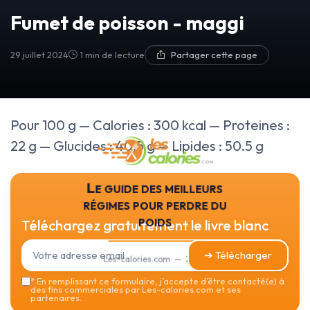
Fumet de poisson - maggi
29 juillet 2024
1 min de lecture
Partager cette page
Pour 100 g — Calories : 300 kcal — Proteines :
22 g — Glucides : 40.5 g — Lipides : 50.5 g
Le guide des meilleurs
régimes pour perdre du
poids
Téléchargez gratuitement le livre blanc
➔ Télécharger
Les-calories.com — 2026
*
En remplissant ce formulaire, j’accepte d’être contacté(e) à
des fins commerciales par Les-calories.com et ses
partenaires.