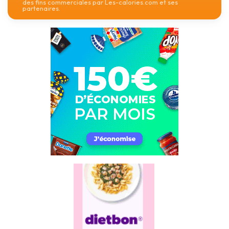
des fins commerciales par Les-calories.com et ses
partenaires.