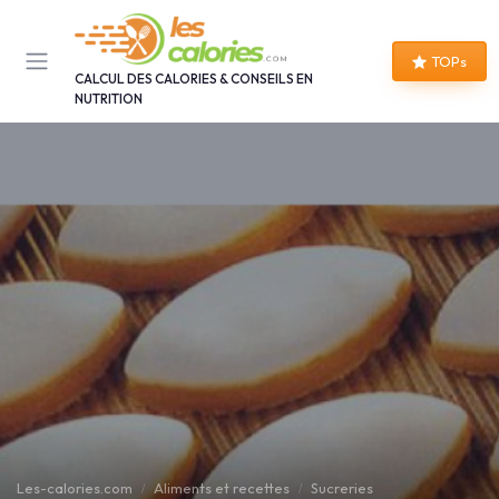
Panneau de gestion des cookies
TOPs
CALCUL DES CALORIES & CONSEILS EN
NUTRITION
Les-calories.com
Aliments et recettes
Sucreries