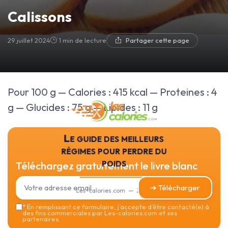
Calissons
29 juillet 2024
1 min de lecture
Partager cette page
Pour 100 g — Calories : 415 kcal — Proteines : 4
g — Glucides : 75 g — Lipides : 11 g
Le guide des meilleurs
régimes pour perdre du
poids
Téléchargez gratuitement le livre blanc
➔ Télécharger
Les-calories.com — 2026
*
En remplissant ce formulaire, j’accepte d’être contacté(e) à
des fins commerciales par Les-calories.com et ses
partenaires.