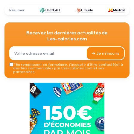
Résumer
ChatGPT
Claude
Mistral
Recevez les dernières actualités de
Les-calories.com
➔ Je m'inscris
*
En remplissant ce formulaire, j’accepte d’être contacté(e) à
des fins commerciales par Les-calories.com et ses
partenaires.