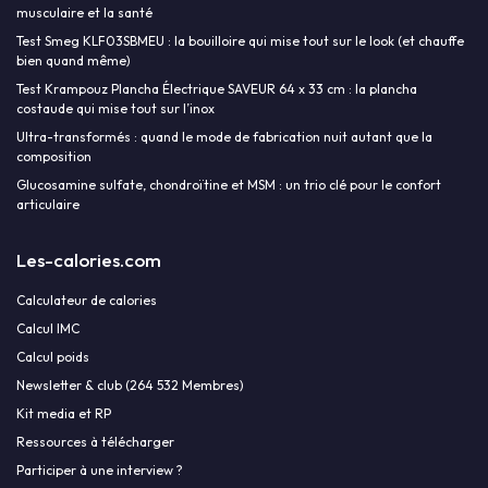
musculaire et la santé
Test Smeg KLF03SBMEU : la bouilloire qui mise tout sur le look (et chauffe
bien quand même)
Test Krampouz Plancha Électrique SAVEUR 64 x 33 cm : la plancha
costaude qui mise tout sur l’inox
Ultra-transformés : quand le mode de fabrication nuit autant que la
composition
Glucosamine sulfate, chondroïtine et MSM : un trio clé pour le confort
articulaire
Les-calories.com
Calculateur de calories
Calcul IMC
Calcul poids
Newsletter & club (264 532 Membres)
Kit media et RP
Ressources à télécharger
Participer à une interview ?