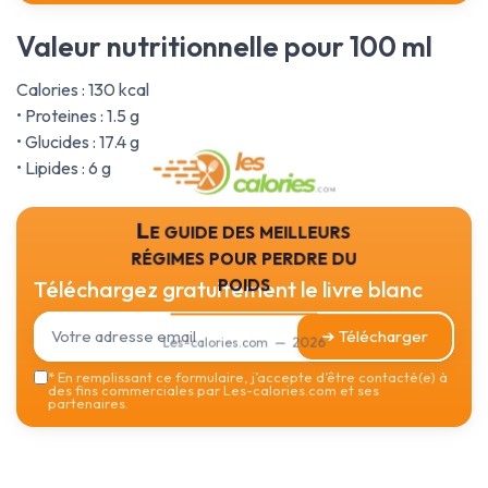
Valeur nutritionnelle pour 100 ml
Calories : 130 kcal
• Proteines : 1.5 g
• Glucides : 17.4 g
• Lipides : 6 g
Le guide des meilleurs
régimes pour perdre du
poids
Téléchargez gratuitement le livre blanc
➔ Télécharger
Les-calories.com — 2026
*
En remplissant ce formulaire, j’accepte d’être contacté(e) à
des fins commerciales par Les-calories.com et ses
partenaires.