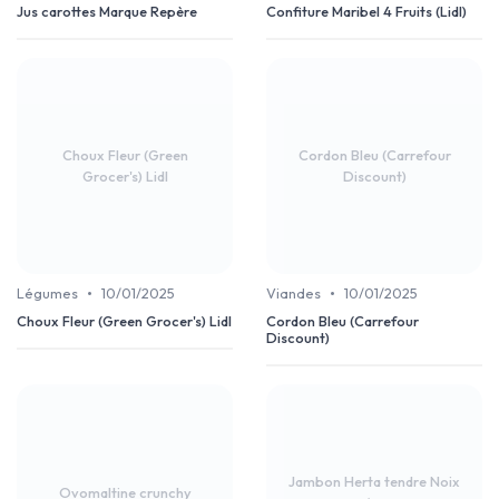
Jus carottes Marque Repère
Confiture Maribel 4 Fruits (Lidl)
Choux Fleur (Green
Cordon Bleu (Carrefour
Grocer's) Lidl
Discount)
•
•
Légumes
10/01/2025
Viandes
10/01/2025
Choux Fleur (Green Grocer's) Lidl
Cordon Bleu (Carrefour
Discount)
Jambon Herta tendre Noix
Ovomaltine crunchy