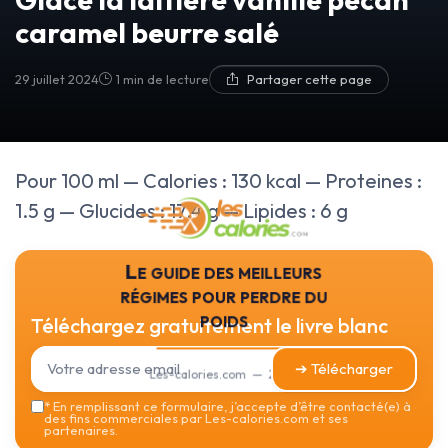
caramel beurre salé
29 juillet 2024
1 min de lecture
Partager cette page
Pour 100 ml — Calories : 130 kcal — Proteines :
1.5 g — Glucides : 17.4 g — Lipides : 6 g
Le guide des meilleurs
régimes pour perdre du
poids
Téléchargez gratuitement le livre blanc
➔ Télécharger
Les-calories.com — 2026
*
En remplissant ce formulaire, j’accepte d’être contacté(e) à
des fins commerciales par Les-calories.com et ses
partenaires.