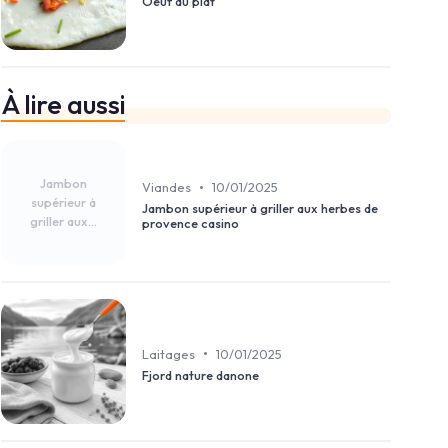
Oeuf au plat
À lire aussi
Jambon
•
Viandes
10/01/2025
supérieur à
Jambon supérieur à griller aux herbes de
griller aux...
provence casino
•
Laitages
10/01/2025
Fjord nature danone