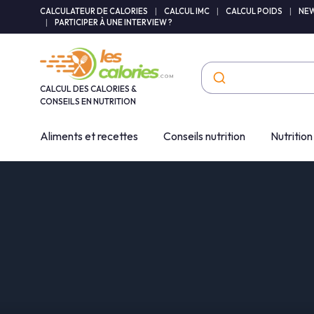
Panneau de gestion des cookies
CALCULATEUR DE CALORIES
|
CALCUL IMC
|
CALCUL POIDS
|
NEW
|
PARTICIPER À UNE INTERVIEW ?
CALCUL DES CALORIES &
CONSEILS EN NUTRITION
Aliments et recettes
Conseils nutrition
Nutrition