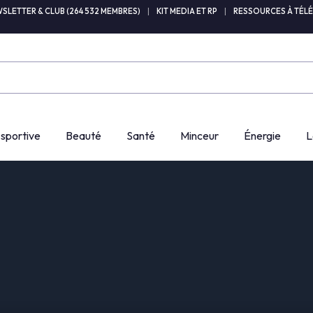
SLETTER & CLUB (264 532 MEMBRES)
|
KIT MEDIA ET RP
|
RESSOURCES À TÉL
 sportive
Beauté
Santé
Minceur
Énergie
L