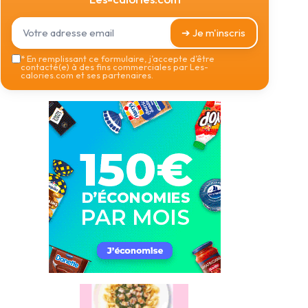
➔ Je m'inscris
*
En remplissant ce formulaire, j’accepte d’être
contacté(e) à des fins commerciales par Les-
calories.com et ses partenaires.