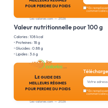
pour perdre du poids
*
En remplissant
commerciales p
Les-calories.com — 2026
Valeur nutritionnelle pour 100 g
Calories : 108 kcal
• Proteines : 18 g
• Glucides : 0.88 g
• Lipides : 3.6 g
Téléchargez
Le guide des
meilleurs régimes
pour perdre du poids
*
En remplissant
commerciales p
Les-calories.com — 2026