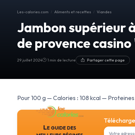
Les-calories.com
Aliments et recettes
Viandes
Jambon supérieur à 
de provence casino
29 juillet 2024
1 min de lecture
Partager cette page
Pour 100 g — Calories : 108 kcal — Proteines :
Téléchargez
Le guide des
meilleurs régimes