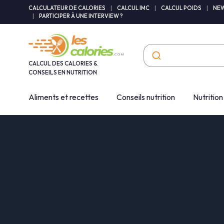
Panneau de gestion des cookies
CALCULATEUR DE CALORIES
|
CALCUL IMC
|
CALCUL POIDS
|
NEW
|
PARTICIPER À UNE INTERVIEW ?
CALCUL DES CALORIES &
CONSEILS EN NUTRITION
Aliments et recettes
Conseils nutrition
Nutrition