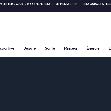
SLETTER & CLUB (264 532 MEMBRES)
|
KIT MEDIA ET RP
|
RESSOURCES À TÉL
 sportive
Beauté
Santé
Minceur
Énergie
L