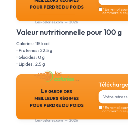
pour perdre du poids
*
En remplissant
commerciales p
Les-calories.com — 2026
Valeur nutritionnelle pour 100 g
Calories : 115 kcal
• Proteines : 22.5 g
• Glucides : 0 g
• Lipides : 2.5 g
Téléchargez
Le guide des
meilleurs régimes
pour perdre du poids
*
En remplissant
commerciales p
Les-calories.com — 2026