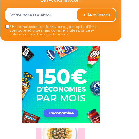
➔ Je m'inscris
*
En remplissant ce formulaire, j’accepte d’être
contacté(e) à des fins commerciales par Les-
calories.com et ses partenaires.