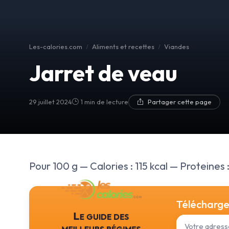
Les-calories.com
Aliments et recettes
Viandes
Jarret de veau
29 juillet 2024
1 min de lecture
Partager cette page
Pour 100 g — Calories : 115 kcal — Proteines :
Téléchargez
Le guide des
meilleurs régimes