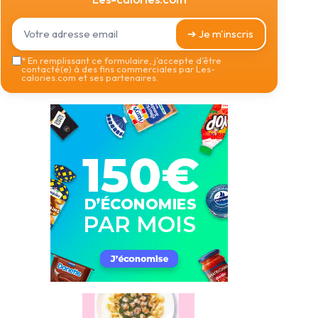
➔ Je m'inscris
*
En remplissant ce formulaire, j’accepte d’être
contacté(e) à des fins commerciales par Les-
calories.com et ses partenaires.