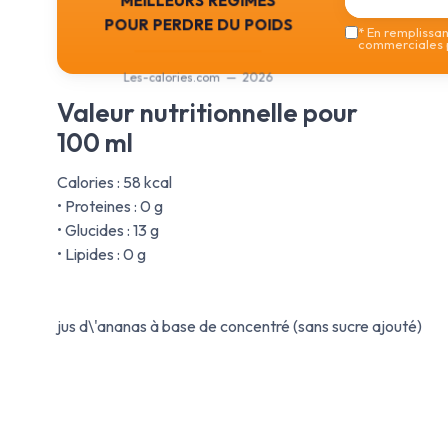
pour perdre du poids
*
En remplissant
commerciales p
Les-calories.com — 2026
Valeur nutritionnelle pour
100 ml
Calories : 58 kcal
• Proteines : 0 g
• Glucides : 13 g
• Lipides : 0 g
jus d\'ananas à base de concentré (sans sucre ajouté)