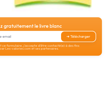
 gratuitement le livre blanc
➔ Télécharger
 ce formulaire, j’accepte d’être contacté(e) à des fins
ar Les-calories.com et ses partenaires.