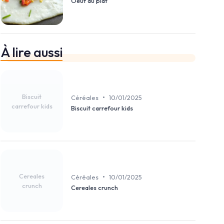
Oeuf au plat
À lire aussi
Biscuit
•
Céréales
10/01/2025
carrefour kids
Biscuit carrefour kids
Cereales
•
Céréales
10/01/2025
crunch
Cereales crunch