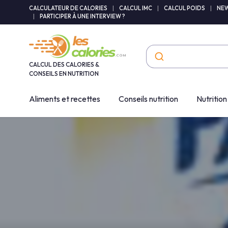
Panneau de gestion des cookies
CALCULATEUR DE CALORIES
|
CALCUL IMC
|
CALCUL POIDS
|
NEW
|
PARTICIPER À UNE INTERVIEW ?
CALCUL DES CALORIES &
CONSEILS EN NUTRITION
Aliments et recettes
Conseils nutrition
Nutrition