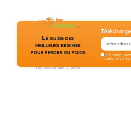
Téléchargez
Le guide des
meilleurs régimes
pour perdre du poids
*
En remplissant
commerciales p
Les-calories.com — 2026