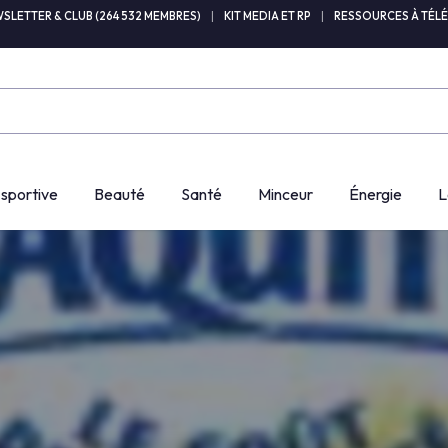
SLETTER & CLUB (264 532 MEMBRES)
|
KIT MEDIA ET RP
|
RESSOURCES À TÉL
 sportive
Beauté
Santé
Minceur
Énergie
L