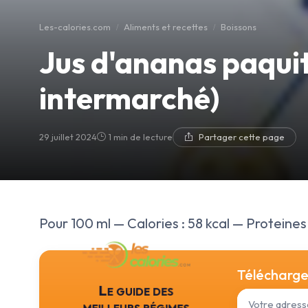
Les-calories.com
Aliments et recettes
Boissons
Jus d'ananas paquit
intermarché)
29 juillet 2024
1 min de lecture
Partager cette page
Pour 100 ml — Calories : 58 kcal — Proteines :
Téléchargez
Le guide des
meilleurs régimes