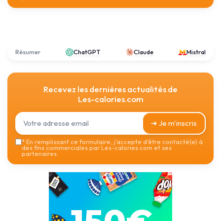
Résumer
ChatGPT
Claude
Mistral
Recevez les dernières actualités de
Les-calories.com
➔ Je m'inscris
*
En remplissant ce formulaire, j’accepte d’être contacté(e) à
des fins commerciales par Les-calories.com et ses
partenaires.