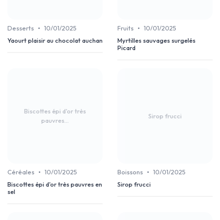
•
•
Desserts
10/01/2025
Fruits
10/01/2025
Yaourt plaisir au chocolat auchan
Myrtilles sauvages surgelés
Picard
Biscottes épi d'or très
Sirop frucci
pauvres...
•
•
Céréales
10/01/2025
Boissons
10/01/2025
Biscottes épi d'or très pauvres en
Sirop frucci
sel