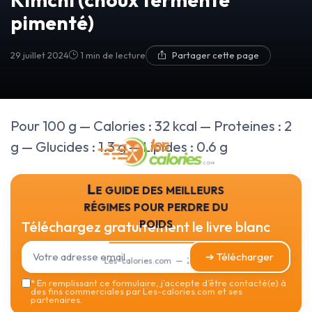
pimenté)
29 juillet 2024
1 min de lecture
Partager cette page
Pour 100 g — Calories : 32 kcal — Proteines : 2
g — Glucides : 1.3 g — Lipides : 0.6 g
Le guide des meilleurs
régimes pour perdre du
poids
Téléchargez gratuitement le livre blanc
➔ Télécharger
Les-calories.com — 2026
*
En remplissant ce formulaire, j’accepte d’être contacté(e) à
des fins commerciales par Les-calories.com et ses
partenaires.