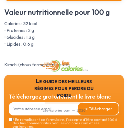
Valeur nutritionnelle pour 100 g
Calories : 32 kcal
• Proteines : 2 g
• Glucides : 1.3 g
• Lipides : 0.6 g
Kimchi (choux fermenté pimenté)
Le guide des meilleurs
régimes pour perdre du
poids
Téléchargez gratuitement le livre blanc
➔ Télécharger
Les-calories.com — 2026
*
En remplissant ce formulaire, j’accepte d’être contacté(e) à
des fins commerciales par Les-calories.com et ses
partenaires.