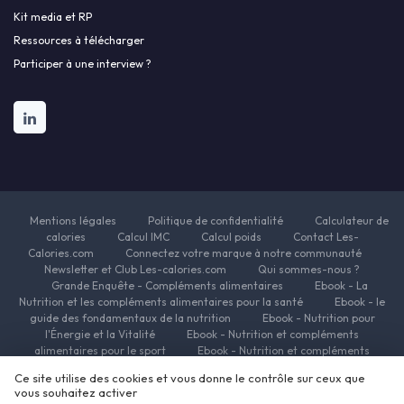
Kit media et RP
Ressources à télécharger
Participer à une interview ?
Mentions légales
Politique de confidentialité
Calculateur de
calories
Calcul IMC
Calcul poids
Contact Les-
Calories.com
Connectez votre marque à notre communauté
Newsletter et Club Les-calories.com
Qui sommes-nous ?
Grande Enquête - Compléments alimentaires
Ebook - La
Nutrition et les compléments alimentaires pour la santé
Ebook - le
guide des fondamentaux de la nutrition
Ebook - Nutrition pour
l'Énergie et la Vitalité
Ebook - Nutrition et compléments
alimentaires pour le sport
Ebook - Nutrition et compléments
alimentaires pour la beauté
Ebook - Nutrition et complements
Ce site utilise des cookies et vous donne le contrôle sur ceux que
alimentaires pour la minceur
Ressources Nutrition et Compléments
vous souhaitez activer
alimentaires