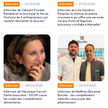
•
•
20/11/2025
27/10/2025
Interview
Interview
Interview de Clément Poyade.
Interview de Lola Gaudron :
Remplacer le sucre par le Yacon :
PimpUp, la startup en pleine
l’histoire de 3 entrepreneurs qui
croissance qui offre une seconde
veulent réinventer la douceur
vie aux fruits et légumes
biscornus s’installe à Marseille !
•
•
08/04/2025
05/03/2025
Interview
Interview
Interview de Véronique Cerruti :
Interview de Matthieu Becamel :
Santé masculine - EVOM casse
Bioclès - les compléments
les codes des compléments
naturels conçus par des
alimentaires
pharmaciens