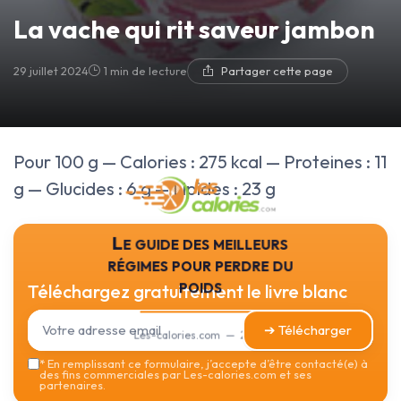
La vache qui rit saveur jambon
29 juillet 2024
1 min de lecture
Partager cette page
Pour 100 g — Calories : 275 kcal — Proteines : 11
g — Glucides : 6 g — Lipides : 23 g
Le guide des meilleurs
régimes pour perdre du
poids
Téléchargez gratuitement le livre blanc
➔ Télécharger
Les-calories.com — 2026
*
En remplissant ce formulaire, j’accepte d’être contacté(e) à
des fins commerciales par Les-calories.com et ses
partenaires.