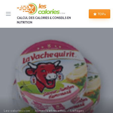
Panneau de gestion des cookies
TOPs
CALCUL DES CALORIES & CONSEILS EN
NUTRITION
Les-calories.com
Aliments et recettes
Laitages