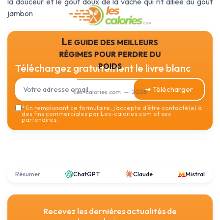
la douceur et le goût doux de la vache qui rit alliée au goût
jambon
Le guide des meilleurs
régimes pour perdre du
poids
Téléchargez gratuitement le livre blanc
➔ Télécharger
Les-calories.com — 2026
*
En remplissant ce formulaire, j’accepte d’être contacté(e) à
des fins commerciales par Les-calories.com et ses
partenaires.
Résumer
ChatGPT
Claude
Mistral
Recevez les dernières actualités de