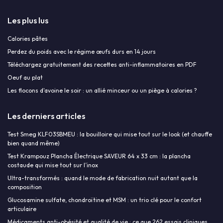
Les plus lus
Calories pâtes
Perdez du poids avec le régime œufs durs en 14 jours
Téléchargez gratuitement des recettes anti-inflammatoires en PDF
Oeuf au plat
Les flocons d'avoine le soir : un allié minceur ou un piège à calories ?
Les derniers articles
Test Smeg KLF03SBMEU : la bouilloire qui mise tout sur le look (et chauffe
bien quand même)
Test Krampouz Plancha Électrique SAVEUR 64 x 33 cm : la plancha
costaude qui mise tout sur l’inox
Ultra-transformés : quand le mode de fabrication nuit autant que la
composition
Glucosamine sulfate, chondroïtine et MSM : un trio clé pour le confort
articulaire
Médicaments anti-obésité et qualité de vie : ce que 262 essais cliniques