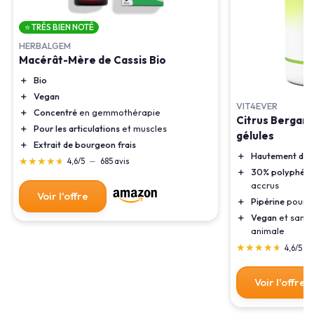
⭐ TRÈS BIEN NOTÉ
HERBALGEM
Macérât-Mère de Cassis Bio
＋
Bio
＋
Vegan
VIT4EVER
＋
Concentré
en gemmothérapie
Citrus Bergamo
＋
Pour les articulations
et muscles
gélules
＋
Extrait de bourgeon frais
＋
Hautement dos
★★★★★
★★★★★
4,6/5
—
685 avis
＋
30% polyphéno
accrus
Voir l'offre
＋
Pipérine
pour u
＋
Vegan
et sans 
animale
★★★★★
★★★★★
4,6/5
—
Voir l'offre