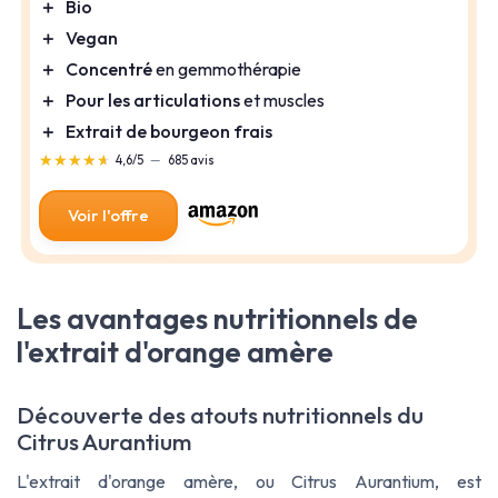
＋
Bio
＋
Vegan
＋
Concentré
en gemmothérapie
＋
Pour les articulations
et muscles
＋
Extrait de bourgeon frais
★★★★★
★★★★★
4,6/5
—
685 avis
Voir l'offre
Les avantages nutritionnels de
l'extrait d'orange amère
Découverte des atouts nutritionnels du
Citrus Aurantium
L'extrait d'orange amère, ou Citrus Aurantium, est