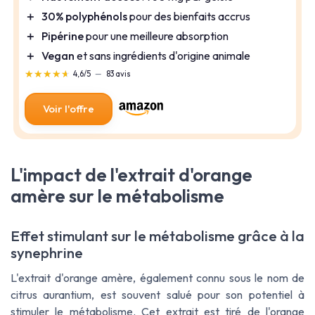
＋
30% polyphénols
pour des bienfaits accrus
＋
Pipérine
pour une meilleure absorption
＋
Vegan
et sans ingrédients d'origine animale
★★★★★
★★★★★
4,6/5
—
83 avis
Voir l'offre
L'impact de l'extrait d'orange
amère sur le métabolisme
Effet stimulant sur le métabolisme grâce à la
synephrine
L'extrait d'orange amère, également connu sous le nom de
citrus aurantium, est souvent salué pour son potentiel à
stimuler le métabolisme. Cet extrait est tiré de l'orange