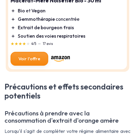
Macérât-Mère Noisetier Bio - 30 ml
＋
Bio
et
Vegan
＋
Gemmothérapie
concentrée
＋
Extrait de bourgeon frais
＋
Soutien des voies respiratoires
★★★★★
★★★★★
4/5
—
17 avis
Voir l'offre
Précautions et effets secondaires
potentiels
Précautions à prendre avec la
consommation d'extrait d'orange amère
Lorsqu'il s'agit de compléter votre régime alimentaire avec