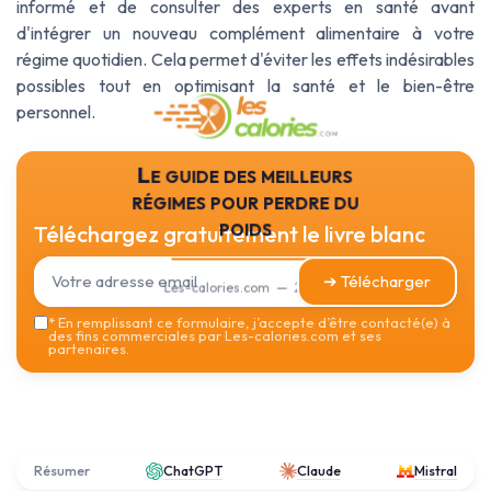
informé et de consulter des experts en santé avant
d'intégrer un nouveau complément alimentaire à votre
régime quotidien. Cela permet d'éviter les effets indésirables
possibles tout en optimisant la santé et le bien-être
personnel.
Le guide des meilleurs
régimes pour perdre du
poids
Téléchargez gratuitement le livre blanc
➔ Télécharger
Les-calories.com — 2026
*
En remplissant ce formulaire, j’accepte d’être contacté(e) à
des fins commerciales par Les-calories.com et ses
partenaires.
Résumer
ChatGPT
Claude
Mistral