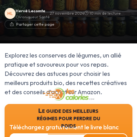
Hervé Lecomte
27 novembre 2024
10 min de lecture
Chroniqueur Santé
Partager cette page
Explorez les conserves de légumes, un allié
pratique et savoureux pour vos repas.
Découvrez des astuces pour choisir les
meilleurs produits bio, des recettes créatives
et des conseils d'achat sur Amazon.
Le guide des meilleurs
régimes pour perdre du
poids
Téléchargez gratuitement le livre blanc