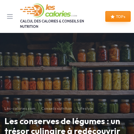
Panneau de gestion des cookies
TOPs
CALCUL DES CALORIES & CONSEILS EN
NUTRITION
Les-calories.com
Conseils nutrition
Lifestyle
Les conserves de légumes : un
trésor culinaire à redécouvrir