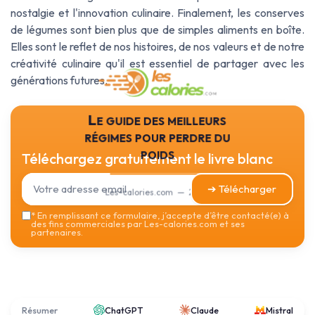
nostalgie et l'innovation culinaire. Finalement, les conserves
de légumes sont bien plus que de simples aliments en boîte.
Elles sont le reflet de nos histoires, de nos valeurs et de notre
créativité culinaire qu'il est essentiel de partager avec les
générations futures.
Le guide des meilleurs
régimes pour perdre du
poids
Téléchargez gratuitement le livre blanc
➔ Télécharger
Les-calories.com — 2026
*
En remplissant ce formulaire, j’accepte d’être contacté(e) à
des fins commerciales par Les-calories.com et ses
partenaires.
Résumer
ChatGPT
Claude
Mistral