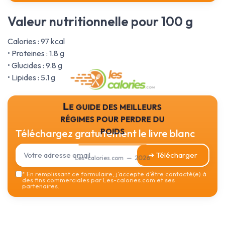
Valeur nutritionnelle pour 100 g
Calories : 97 kcal
• Proteines : 1.8 g
• Glucides : 9.8 g
• Lipides : 5.1 g
Le guide des meilleurs
régimes pour perdre du
poids
Téléchargez gratuitement le livre blanc
➔ Télécharger
Les-calories.com — 2026
*
En remplissant ce formulaire, j’accepte d’être contacté(e) à
des fins commerciales par Les-calories.com et ses
partenaires.