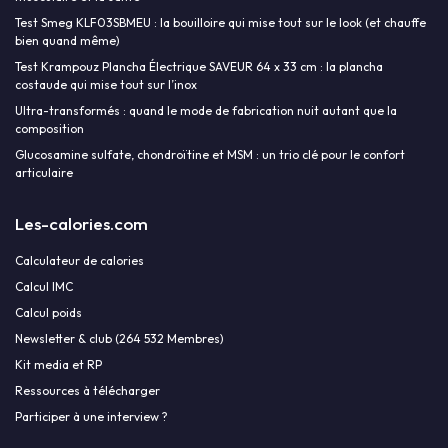
Test Smeg KLF03SBMEU : la bouilloire qui mise tout sur le look (et chauffe
bien quand même)
Test Krampouz Plancha Électrique SAVEUR 64 x 33 cm : la plancha
costaude qui mise tout sur l’inox
Ultra-transformés : quand le mode de fabrication nuit autant que la
composition
Glucosamine sulfate, chondroïtine et MSM : un trio clé pour le confort
articulaire
Les-calories.com
Calculateur de calories
Calcul IMC
Calcul poids
Newsletter & club (264 532 Membres)
Kit media et RP
Ressources à télécharger
Participer à une interview ?