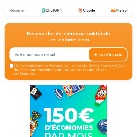
Résumer
ChatGPT
Claude
Mistral
Recevez les dernières actualités de
Les-calories.com
➔ Je m'inscris
*
En remplissant ce formulaire, j’accepte d’être contacté(e) à
des fins commerciales par Les-calories.com et ses
partenaires.