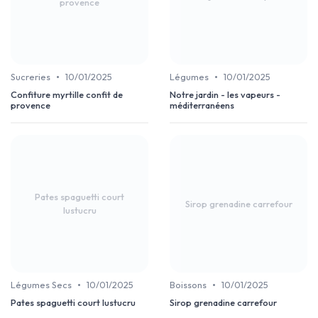
provence
•
•
Sucreries
10/01/2025
Légumes
10/01/2025
Confiture myrtille confit de
Notre jardin - les vapeurs -
provence
méditerranéens
Pates spaguetti court
Sirop grenadine carrefour
lustucru
•
•
Légumes Secs
10/01/2025
Boissons
10/01/2025
Pates spaguetti court lustucru
Sirop grenadine carrefour