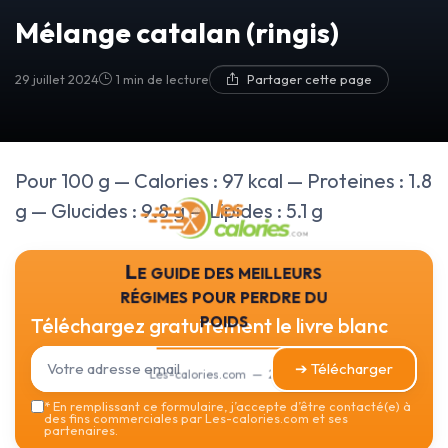
Mélange catalan (ringis)
29 juillet 2024
1 min de lecture
Partager cette page
Pour 100 g — Calories : 97 kcal — Proteines : 1.8
g — Glucides : 9.8 g — Lipides : 5.1 g
Le guide des meilleurs
régimes pour perdre du
poids
Téléchargez gratuitement le livre blanc
➔ Télécharger
Les-calories.com — 2026
*
En remplissant ce formulaire, j’accepte d’être contacté(e) à
des fins commerciales par Les-calories.com et ses
partenaires.