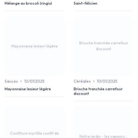
Mélange au brocoli (ringis)
Saint-félicien
Brioche tranchée carrefour
Mayonnaise lesieur légère
discount
•
•
Sauces
10/01/2025
Céréales
10/01/2025
Mayonnaise lesieur légère
Brioche tranchée carrefour
discount
Confiture myrtille confit de
Notre jardin - les vapeurs...