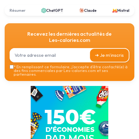
Résumer
ChatGPT
Claude
Mistral
Recevez les dernières actualités de
Les-calories.com
➔ Je m'inscris
*
En remplissant ce formulaire, j’accepte d’être contacté(e) à
des fins commerciales par Les-calories.com et ses
partenaires.