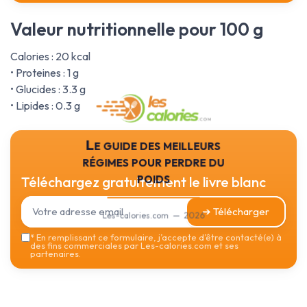
Valeur nutritionnelle pour 100 g
Calories : 20 kcal
• Proteines : 1 g
• Glucides : 3.3 g
• Lipides : 0.3 g
Le guide des meilleurs
régimes pour perdre du
poids
Téléchargez gratuitement le livre blanc
➔ Télécharger
Les-calories.com — 2026
*
En remplissant ce formulaire, j’accepte d’être contacté(e) à
des fins commerciales par Les-calories.com et ses
partenaires.