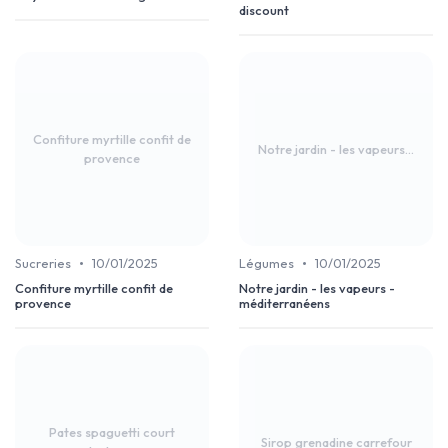
discount
Confiture myrtille confit de
Notre jardin - les vapeurs...
provence
•
•
Sucreries
10/01/2025
Légumes
10/01/2025
Confiture myrtille confit de
Notre jardin - les vapeurs -
provence
méditerranéens
Pates spaguetti court
Sirop grenadine carrefour