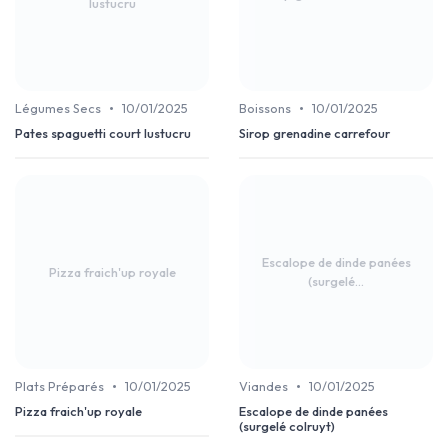
lustucru
•
•
Légumes Secs
10/01/2025
Boissons
10/01/2025
Pates spaguetti court lustucru
Sirop grenadine carrefour
Escalope de dinde panées
Pizza fraich'up royale
(surgelé...
•
•
Plats Préparés
10/01/2025
Viandes
10/01/2025
Pizza fraich'up royale
Escalope de dinde panées
(surgelé colruyt)