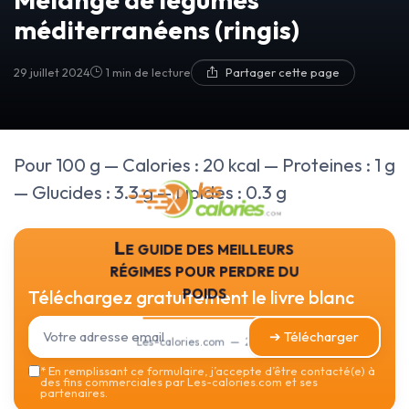
méditerranéens (ringis)
29 juillet 2024
1 min de lecture
Partager cette page
Pour 100 g — Calories : 20 kcal — Proteines : 1 g
— Glucides : 3.3 g — Lipides : 0.3 g
Le guide des meilleurs
régimes pour perdre du
poids
Téléchargez gratuitement le livre blanc
➔ Télécharger
Les-calories.com — 2026
*
En remplissant ce formulaire, j’accepte d’être contacté(e) à
des fins commerciales par Les-calories.com et ses
partenaires.