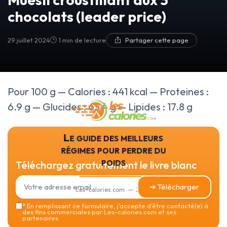
chocolats (leader price)
29 juillet 2024
1 min de lecture
Partager cette page
Pour 100 g — Calories : 441 kcal — Proteines :
6.9 g — Glucides : 63.4 g — Lipides : 17.8 g
Le guide des meilleurs
régimes pour perdre du
poids
Téléchargez gratuitement le livre blanc
➔ Télécharger
Les-calories.com — 2026
*
En remplissant ce formulaire, j’accepte d’être contacté(e) à
des fins commerciales par Les-calories.com et ses
partenaires.