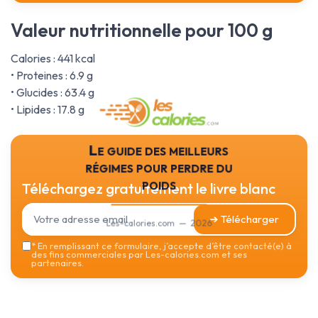
Valeur nutritionnelle pour 100 g
Calories : 441 kcal
• Proteines : 6.9 g
• Glucides : 63.4 g
• Lipides : 17.8 g
Le guide des meilleurs
régimes pour perdre du
poids
Téléchargez gratuitement le livre blanc
➔ Télécharger
Les-calories.com — 2026
*
En remplissant ce formulaire, j’accepte d’être contacté(e) à
des fins commerciales par Les-calories.com et ses
partenaires.