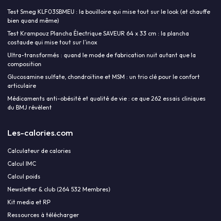
Test Smeg KLF03SBMEU : la bouilloire qui mise tout sur le look (et chauffe
bien quand même)
Test Krampouz Plancha Électrique SAVEUR 64 x 33 cm : la plancha
costaude qui mise tout sur l’inox
Ultra-transformés : quand le mode de fabrication nuit autant que la
composition
Glucosamine sulfate, chondroïtine et MSM : un trio clé pour le confort
articulaire
Médicaments anti-obésité et qualité de vie : ce que 262 essais cliniques
du BMJ révèlent
Les-calories.com
Calculateur de calories
Calcul IMC
Calcul poids
Newsletter & club (264 532 Membres)
Kit media et RP
Ressources à télécharger