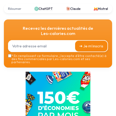
Résumer
ChatGPT
Claude
Mistral
Recevez les dernières actualités de
Les-calories.com
➔ Je m'inscris
*
En remplissant ce formulaire, j’accepte d’être contacté(e) à
des fins commerciales par Les-calories.com et ses
partenaires.