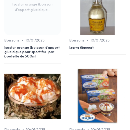
Isostar orange (boisson
d'apport glucidique...
•
•
Boissons
10/01/2025
Boissons
10/01/2025
Isostar orange (boisson d'apport
Izarra (liqueur)
glucidique pour sportifs) : par
bouteille de 500ml
•
•
Desserts
10/01/2025
Desserts
10/01/2025