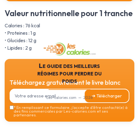
Valeur nutritionnelle pour 1 tranche
Calories : 76 kcal
• Proteines : 1 g
• Glucides : 12 g
• Lipides : 2 g
Le guide des meilleurs
régimes pour perdre du
poids
Téléchargez gratuitement le livre blanc
➔ Télécharger
Les-calories.com — 2026
*
En remplissant ce formulaire, j’accepte d’être contacté(e) à
des fins commerciales par Les-calories.com et ses
partenaires.