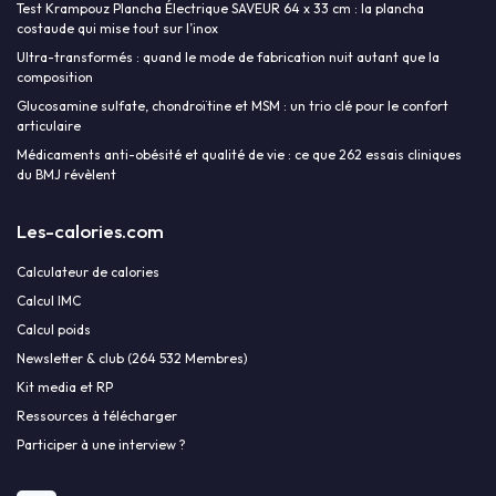
Test Krampouz Plancha Électrique SAVEUR 64 x 33 cm : la plancha
costaude qui mise tout sur l’inox
Ultra-transformés : quand le mode de fabrication nuit autant que la
composition
Glucosamine sulfate, chondroïtine et MSM : un trio clé pour le confort
articulaire
Médicaments anti-obésité et qualité de vie : ce que 262 essais cliniques
du BMJ révèlent
Les-calories.com
Calculateur de calories
Calcul IMC
Calcul poids
Newsletter & club (264 532 Membres)
Kit media et RP
Ressources à télécharger
Participer à une interview ?