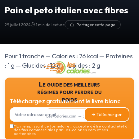
Pain el peto italien avec fibres
29 juillet 2024
1 min de lecture
Partager cette page
Pour 1 tranche — Calories : 76 kcal — Proteines
: 1 g — Glucides : 12 g — Lipides : 2 g
Le guide des meilleurs
régimes pour perdre du
poids
Téléchargez gratuitement le livre blanc
➔ Télécharger
Les-calories.com — 2026
*
En remplissant ce formulaire, j’accepte d’être contacté(e) à
des fins commerciales par Les-calories.com et ses
partenaires.