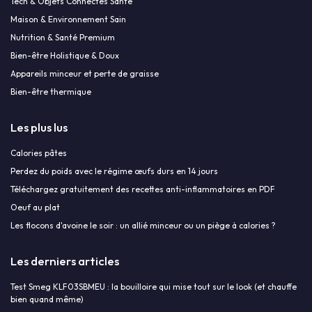
Tech & Objets Connectés Santé
Maison & Environnement Sain
Nutrition & Santé Premium
Bien-être Holistique & Doux
Appareils minceur et perte de graisse
Bien-être thermique
Les plus lus
Calories pâtes
Perdez du poids avec le régime œufs durs en 14 jours
Téléchargez gratuitement des recettes anti-inflammatoires en PDF
Oeuf au plat
Les flocons d'avoine le soir : un allié minceur ou un piège à calories ?
Les derniers articles
Test Smeg KLF03SBMEU : la bouilloire qui mise tout sur le look (et chauffe
bien quand même)