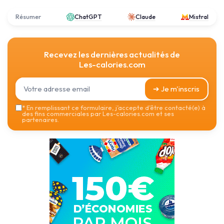
Résumer
ChatGPT
Claude
Mistral
Recevez les dernières actualités de
Les-calories.com
➔ Je m'inscris
*
En remplissant ce formulaire, j’accepte d’être contacté(e) à
des fins commerciales par Les-calories.com et ses
partenaires.