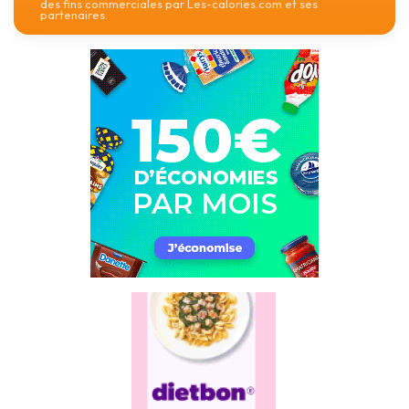
des fins commerciales par Les-calories.com et ses
partenaires.