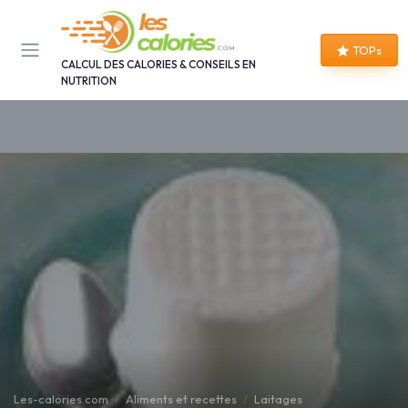
Panneau de gestion des cookies
TOPs
CALCUL DES CALORIES & CONSEILS EN
NUTRITION
Les-calories.com
Aliments et recettes
Laitages