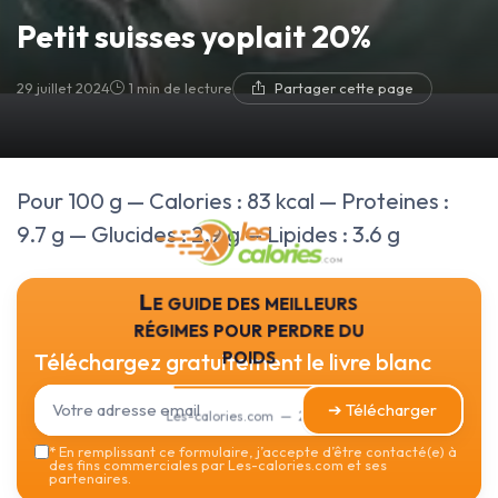
Petit suisses yoplait 20%
29 juillet 2024
1 min de lecture
Partager cette page
Pour 100 g — Calories : 83 kcal — Proteines :
9.7 g — Glucides : 2.9 g — Lipides : 3.6 g
Le guide des meilleurs
régimes pour perdre du
poids
Téléchargez gratuitement le livre blanc
➔ Télécharger
Les-calories.com — 2026
*
En remplissant ce formulaire, j’accepte d’être contacté(e) à
des fins commerciales par Les-calories.com et ses
partenaires.