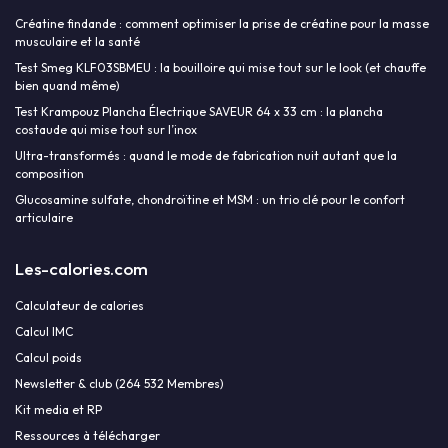
Créatine findande : comment optimiser la prise de créatine pour la masse
musculaire et la santé
Test Smeg KLF03SBMEU : la bouilloire qui mise tout sur le look (et chauffe
bien quand même)
Test Krampouz Plancha Électrique SAVEUR 64 x 33 cm : la plancha
costaude qui mise tout sur l’inox
Ultra-transformés : quand le mode de fabrication nuit autant que la
composition
Glucosamine sulfate, chondroïtine et MSM : un trio clé pour le confort
articulaire
Les-calories.com
Calculateur de calories
Calcul IMC
Calcul poids
Newsletter & club (264 532 Membres)
Kit media et RP
Ressources à télécharger