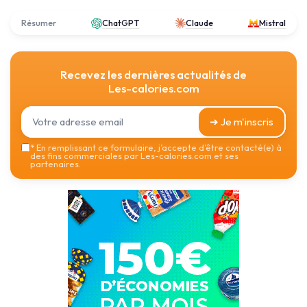
Résumer
ChatGPT
Claude
Mistral
Recevez les dernières actualités de
Les-calories.com
➔ Je m'inscris
*
En remplissant ce formulaire, j’accepte d’être contacté(e) à
des fins commerciales par Les-calories.com et ses
partenaires.