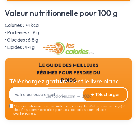
Valeur nutritionnelle pour 100 g
Calories : 74 kcal
• Proteines : 1.8 g
• Glucides : 6.8 g
• Lipides : 4.4 g
Le guide des meilleurs
régimes pour perdre du
poids
Téléchargez gratuitement le livre blanc
➔ Télécharger
Les-calories.com — 2026
*
En remplissant ce formulaire, j’accepte d’être contacté(e) à
des fins commerciales par Les-calories.com et ses
partenaires.