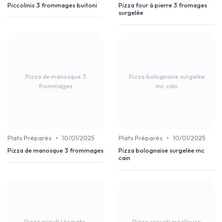
Piccolinis 3 frommages buitoni
Pizza four à pierre 3 fromages
surgelée
Pizza de manosque 3
Pizza bolognaise surgelée
frommages
mc cain
•
•
Plats Préparés
10/01/2025
Plats Préparés
10/01/2025
Pizza de manosque 3 frommages
Pizza bolognaise surgelée mc
cain
Pizza minuti ! tomate,
Pizza crousti moelleuse