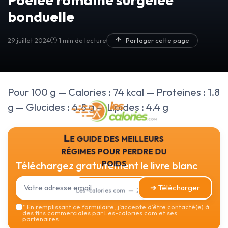
bonduelle
29 juillet 2024
1 min de lecture
Partager cette page
Pour 100 g — Calories : 74 kcal — Proteines : 1.8
g — Glucides : 6.8 g — Lipides : 4.4 g
Le guide des meilleurs
régimes pour perdre du
poids
Téléchargez gratuitement le livre blanc
➔ Télécharger
Les-calories.com — 2026
*
En remplissant ce formulaire, j’accepte d’être contacté(e) à
des fins commerciales par Les-calories.com et ses
partenaires.