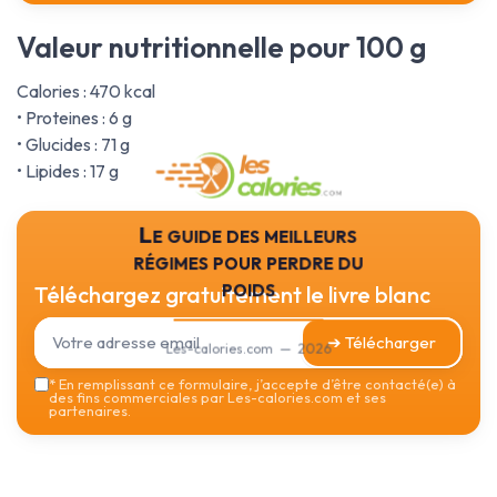
Valeur nutritionnelle pour 100 g
Calories : 470 kcal
• Proteines : 6 g
• Glucides : 71 g
• Lipides : 17 g
Le guide des meilleurs
régimes pour perdre du
poids
Téléchargez gratuitement le livre blanc
➔ Télécharger
Les-calories.com — 2026
*
En remplissant ce formulaire, j’accepte d’être contacté(e) à
des fins commerciales par Les-calories.com et ses
partenaires.