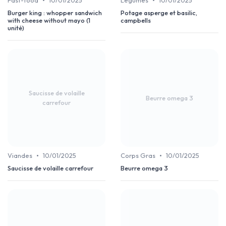
•
•
Fast-food
10/01/2025
Légumes
10/01/2025
Burger king : whopper sandwich
Potage asperge et basilic,
with cheese without mayo (1
campbells
unité)
Saucisse de volaille
Beurre omega 3
carrefour
•
•
Viandes
10/01/2025
Corps Gras
10/01/2025
Saucisse de volaille carrefour
Beurre omega 3