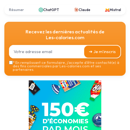
Résumer
ChatGPT
Claude
Mistral
Recevez les dernières actualités de
Les-calories.com
➔ Je m'inscris
*
En remplissant ce formulaire, j’accepte d’être contacté(e) à
des fins commerciales par Les-calories.com et ses
partenaires.