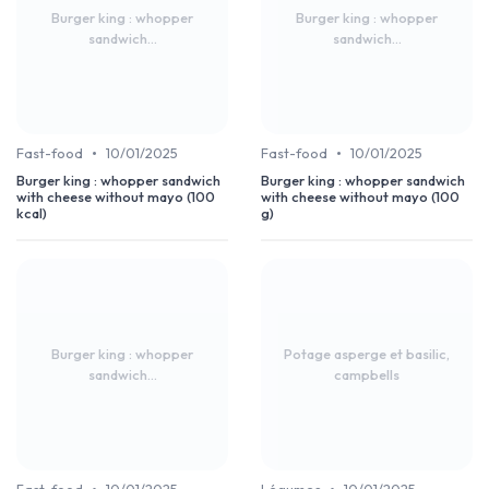
Burger king : whopper
Burger king : whopper
sandwich...
sandwich...
•
•
Fast-food
10/01/2025
Fast-food
10/01/2025
Burger king : whopper sandwich
Burger king : whopper sandwich
with cheese without mayo (100
with cheese without mayo (100
kcal)
g)
Burger king : whopper
Potage asperge et basilic,
sandwich...
campbells