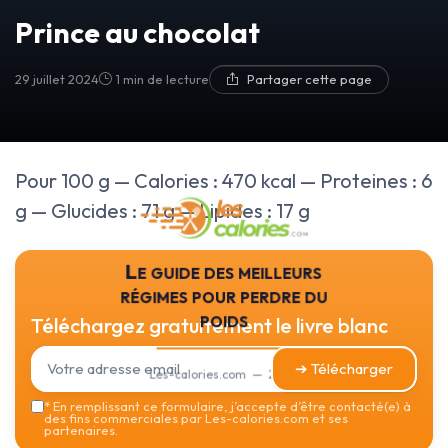
Prince au chocolat
29 juillet 2024
1 min de lecture
Partager cette page
Pour 100 g — Calories : 470 kcal — Proteines : 6
g — Glucides : 71 g — Lipides : 17 g
Le guide des meilleurs
régimes pour perdre du
poids
Téléchargez gratuitement le livre blanc
➔ Télécharger
Les-calories.com — 2026
*
En remplissant ce formulaire, j’accepte d’être contacté(e) à
des fins commerciales par Les-calories.com et ses
partenaires.