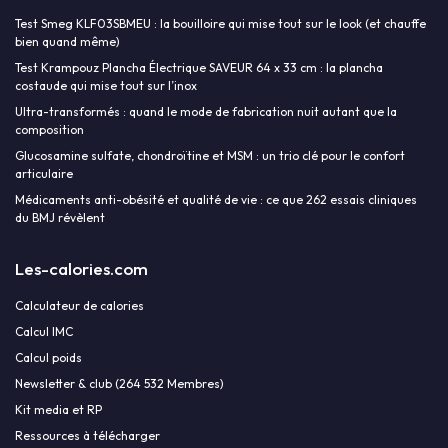
Test Smeg KLF03SBMEU : la bouilloire qui mise tout sur le look (et chauffe
bien quand même)
Test Krampouz Plancha Électrique SAVEUR 64 x 33 cm : la plancha
costaude qui mise tout sur l’inox
Ultra-transformés : quand le mode de fabrication nuit autant que la
composition
Glucosamine sulfate, chondroïtine et MSM : un trio clé pour le confort
articulaire
Médicaments anti-obésité et qualité de vie : ce que 262 essais cliniques
du BMJ révèlent
Les-calories.com
Calculateur de calories
Calcul IMC
Calcul poids
Newsletter & club (264 532 Membres)
Kit media et RP
Ressources à télécharger