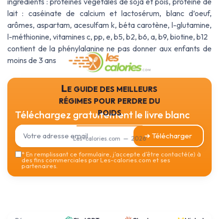
ingredients : protéines végétales de soja et pois, protéine de
lait : caséinate de calcium et lactosérum, blanc d’oeuf,
arômes, aspartam, acesulfam k, béta carotène, l-glutamine,
l-méthionine, vitamines c, pp, e, b5, b2, b6, a, b9, biotine, b12
contient de la phénylalanine ne pas donner aux enfants de
moins de 3 ans
Le guide des meilleurs
régimes pour perdre du
poids
Téléchargez gratuitement le livre blanc
➔ Télécharger
Les-calories.com — 2026
*
En remplissant ce formulaire, j’accepte d’être contacté(e) à
des fins commerciales par Les-calories.com et ses
partenaires.