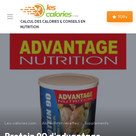
Panneau de gestion des cookies
TOPs
CALCUL DES CALORIES & CONSEILS EN
NUTRITION
Les-calories.com
Aliments et recettes
Supplements
Protein 90 d'advantage