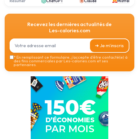
Résumer
ChatGPT
Claude
Mistral
Recevez les dernières actualités de
Les-calories.com
➔ Je m'inscris
*
En remplissant ce formulaire, j’accepte d’être contacté(e) à
des fins commerciales par Les-calories.com et ses
partenaires.