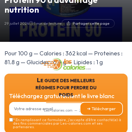
nutrition
29 juillet 2024
1 min de lecture
Partager cette page
Pour 100 g — Calories : 362 kcal — Proteines :
81.8 g — Glucides : 6.4 g — Lipides : 1 g
Le guide des meilleurs
régimes pour perdre du
poids
Téléchargez gratuitement le livre blanc
➔ Télécharger
Les-calories.com — 2026
*
En remplissant ce formulaire, j’accepte d’être contacté(e) à
des fins commerciales par Les-calories.com et ses
partenaires.