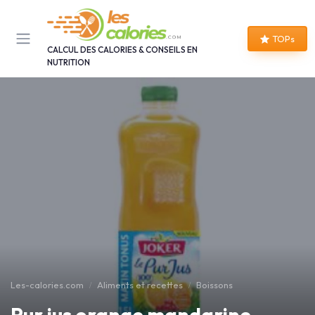
Panneau de gestion des cookies
TOPs
CALCUL DES CALORIES & CONSEILS EN
NUTRITION
Les-calories.com
Aliments et recettes
Boissons
Pur jus orange mandarine