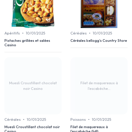
•
•
Apéritifs
10/01/2025
Céréales
10/01/2025
Pistaches grillées et salées
Céréales kellogg's Country Store
Casino
Muesli Croustillant chocolat
Filet de maquereaux à
noir Casino
l'escabèche...
•
•
Céréales
10/01/2025
Poissons
10/01/2025
Muesli Croustillant chocolat noir
Filet de maquereaux à
Casino
l'escabèche (lidl)