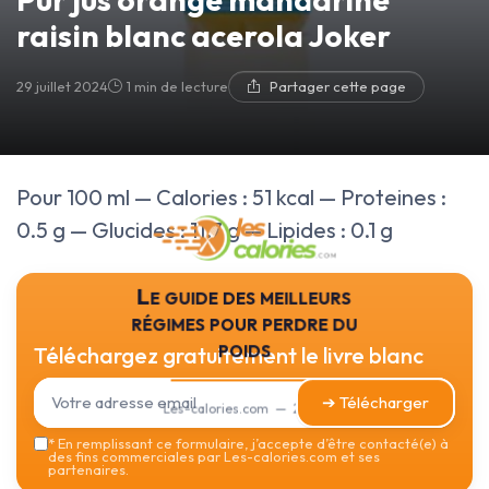
raisin blanc acerola Joker
29 juillet 2024
1 min de lecture
Partager cette page
Pour 100 ml — Calories : 51 kcal — Proteines :
0.5 g — Glucides : 11.7 g — Lipides : 0.1 g
Le guide des meilleurs
régimes pour perdre du
poids
Téléchargez gratuitement le livre blanc
➔ Télécharger
Les-calories.com — 2026
*
En remplissant ce formulaire, j’accepte d’être contacté(e) à
des fins commerciales par Les-calories.com et ses
partenaires.