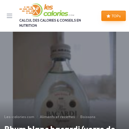
Panneau de gestion des cookies
TOPs
CALCUL DES CALORIES & CONSEILS EN
NUTRITION
Les-calories.com
Aliments et recettes
Boissons
Rhum blanc bacardi (verre de