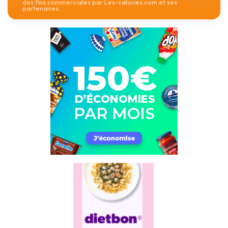
des fins commerciales par Les-calories.com et ses
partenaires.