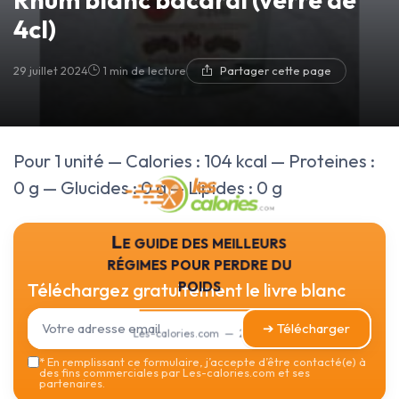
4cl)
29 juillet 2024
1 min de lecture
Partager cette page
Pour 1 unité — Calories : 104 kcal — Proteines :
0 g — Glucides : 0 g — Lipides : 0 g
Le guide des meilleurs
régimes pour perdre du
poids
Téléchargez gratuitement le livre blanc
➔ Télécharger
Les-calories.com — 2026
*
En remplissant ce formulaire, j’accepte d’être contacté(e) à
des fins commerciales par Les-calories.com et ses
partenaires.