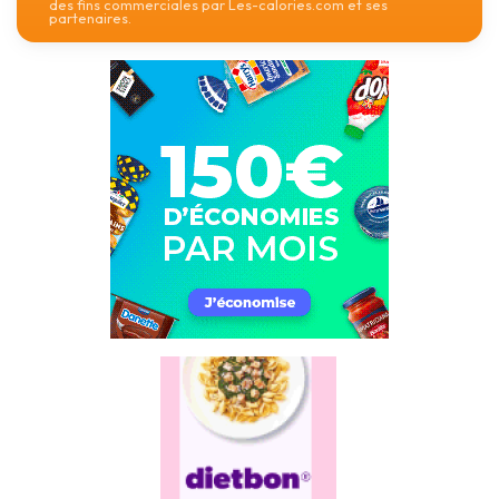
des fins commerciales par Les-calories.com et ses
partenaires.