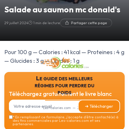
Salade au saumon mc donald's
29 juillet 2024
1 min de lecture
Partager cette page
Pour 100 g — Calories : 41 kcal — Proteines : 4 g
— Glucides : 3 g — Lipides : 1 g
Le guide des meilleurs
régimes pour perdre du
poids
Téléchargez gratuitement le livre blanc
➔ Télécharger
Les-calories.com — 2026
*
En remplissant ce formulaire, j’accepte d’être contacté(e) à
des fins commerciales par Les-calories.com et ses
partenaires.