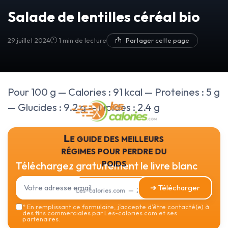
Salade de lentilles céréal bio
29 juillet 2024
1 min de lecture
Partager cette page
Pour 100 g — Calories : 91 kcal — Proteines : 5 g
— Glucides : 9.2 g — Lipides : 2.4 g
Le guide des meilleurs
régimes pour perdre du
poids
Téléchargez gratuitement le livre blanc
➔ Télécharger
Les-calories.com — 2026
*
En remplissant ce formulaire, j’accepte d’être contacté(e) à
des fins commerciales par Les-calories.com et ses
partenaires.