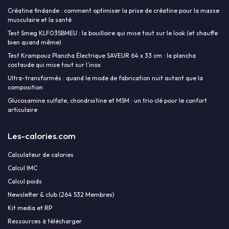
Créatine findande : comment optimiser la prise de créatine pour la masse
musculaire et la santé
Test Smeg KLF03SBMEU : la bouilloire qui mise tout sur le look (et chauffe
bien quand même)
Test Krampouz Plancha Électrique SAVEUR 64 x 33 cm : la plancha
costaude qui mise tout sur l’inox
Ultra-transformés : quand le mode de fabrication nuit autant que la
composition
Glucosamine sulfate, chondroïtine et MSM : un trio clé pour le confort
articulaire
Les-calories.com
Calculateur de calories
Calcul IMC
Calcul poids
Newsletter & club (264 532 Membres)
Kit media et RP
Ressources à télécharger