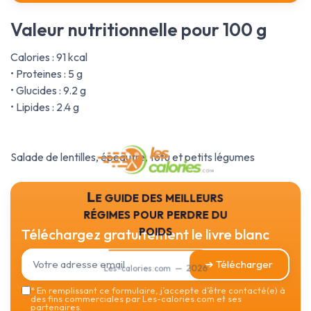
Valeur nutritionnelle pour 100 g
Calories : 91 kcal
• Proteines : 5 g
• Glucides : 9.2 g
• Lipides : 2.4 g
Salade de lentilles, épeautre, tofu et petits légumes
Le guide des meilleurs
régimes pour perdre du
poids
Téléchargez gratuitement le livre blanc
➔ Télécharger
Les-calories.com — 2026
*
En remplissant ce formulaire, j’accepte d’être contacté(e) à
des fins commerciales par Les-calories.com et ses
partenaires.