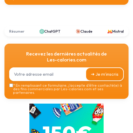
Résumer
ChatGPT
Claude
Mistral
Recevez les dernières actualités de
Les-calories.com
➔ Je m'inscris
*
En remplissant ce formulaire, j’accepte d’être contacté(e) à
des fins commerciales par Les-calories.com et ses
partenaires.