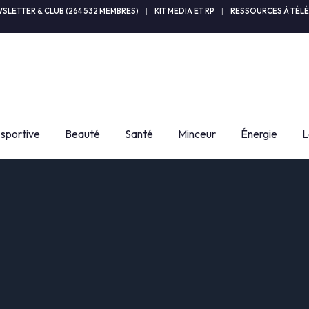
SLETTER & CLUB (264 532 MEMBRES)
|
KIT MEDIA ET RP
|
RESSOURCES À TÉL
 sportive
Beauté
Santé
Minceur
Énergie
L