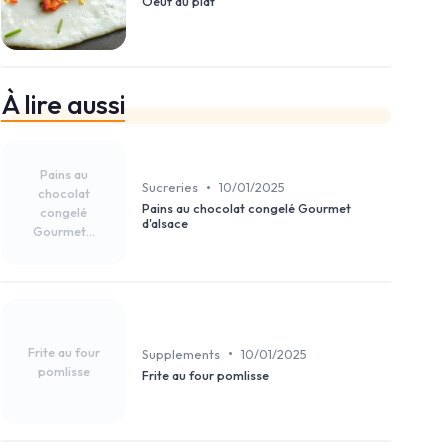
Oeuf au plat
À lire aussi
Pains au
•
Sucreries
10/01/2025
chocolat
Pains au chocolat congelé Gourmet
congelé
d'alsace
Gourmet...
Frite au four
•
Supplements
10/01/2025
pomlisse
Frite au four pomlisse