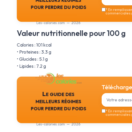
pour perdre du poids
*
En remplissant
commerciales p
Les-calories.com — 2026
Valeur nutritionnelle pour 100 g
Calories : 101 kcal
• Proteines : 3.3 g
• Glucides : 5.1 g
• Lipides : 7.2 g
Téléchargez
Le guide des
meilleurs régimes
pour perdre du poids
*
En remplissant
commerciales p
Les-calories.com — 2026