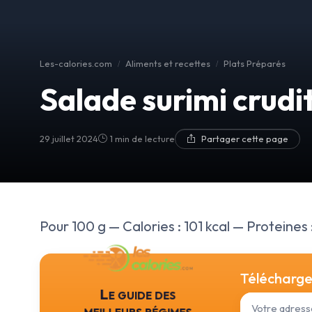
Les-calories.com
Aliments et recettes
Plats Préparés
Salade surimi crudi
29 juillet 2024
1 min de lecture
Partager cette page
Pour 100 g — Calories : 101 kcal — Proteines : 
Téléchargez
Le guide des
meilleurs régimes