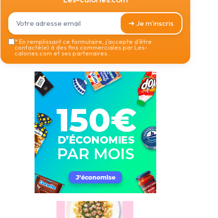
➔ Je m'inscris
*
En remplissant ce formulaire, j’accepte d’être
contacté(e) à des fins commerciales par Les-
calories.com et ses partenaires.