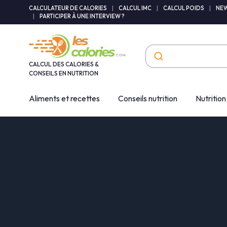
Panneau de gestion des cookies
CALCULATEUR DE CALORIES
|
CALCUL IMC
|
CALCUL POIDS
|
NEW
|
PARTICIPER À UNE INTERVIEW ?
CALCUL DES CALORIES &
CONSEILS EN NUTRITION
Aliments et recettes
Conseils nutrition
Nutrition