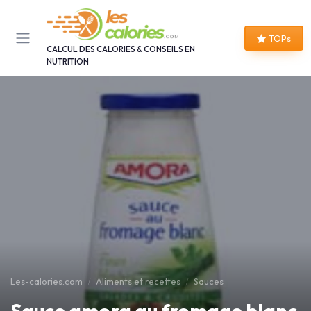
Panneau de gestion des cookies
TOPs
CALCUL DES CALORIES & CONSEILS EN
NUTRITION
Les-calories.com
Aliments et recettes
Sauces
Sauce amora au fromage blanc