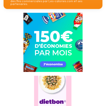
des fins commerciales par Les-calories.com et ses
partenaires.