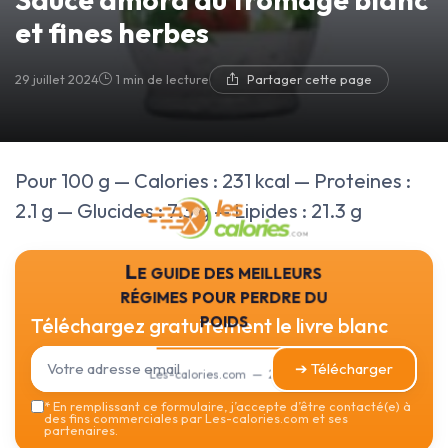
et fines herbes
29 juillet 2024
1 min de lecture
Partager cette page
Pour 100 g — Calories : 231 kcal — Proteines :
2.1 g — Glucides : 7.3 g — Lipides : 21.3 g
Le guide des meilleurs
régimes pour perdre du
poids
Téléchargez gratuitement le livre blanc
➔ Télécharger
Les-calories.com — 2026
*
En remplissant ce formulaire, j’accepte d’être contacté(e) à
des fins commerciales par Les-calories.com et ses
partenaires.