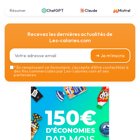
Résumer
ChatGPT
Claude
Mistral
Recevez les dernières actualités de
Les-calories.com
➔ Je m'inscris
*
En remplissant ce formulaire, j’accepte d’être contacté(e) à
des fins commerciales par Les-calories.com et ses
partenaires.