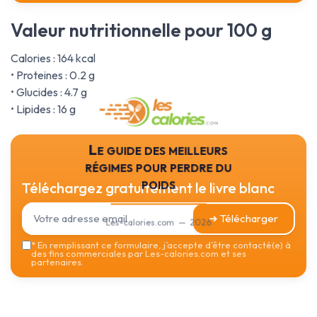
Valeur nutritionnelle pour 100 g
Calories : 164 kcal
• Proteines : 0.2 g
• Glucides : 4.7 g
• Lipides : 16 g
Le guide des meilleurs
régimes pour perdre du
poids
Téléchargez gratuitement le livre blanc
➔ Télécharger
Les-calories.com — 2026
*
En remplissant ce formulaire, j’accepte d’être contacté(e) à
des fins commerciales par Les-calories.com et ses
partenaires.