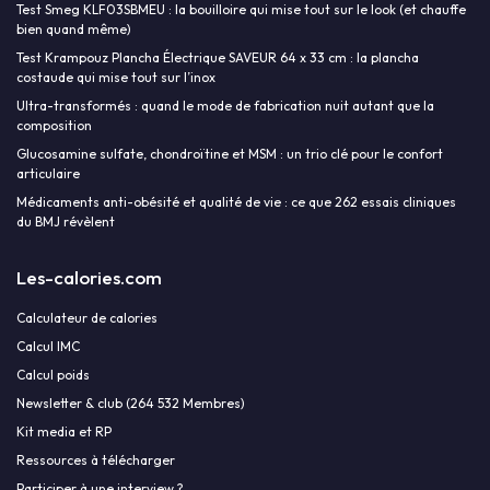
Test Smeg KLF03SBMEU : la bouilloire qui mise tout sur le look (et chauffe
bien quand même)
Test Krampouz Plancha Électrique SAVEUR 64 x 33 cm : la plancha
costaude qui mise tout sur l’inox
Ultra-transformés : quand le mode de fabrication nuit autant que la
composition
Glucosamine sulfate, chondroïtine et MSM : un trio clé pour le confort
articulaire
Médicaments anti-obésité et qualité de vie : ce que 262 essais cliniques
du BMJ révèlent
Les-calories.com
Calculateur de calories
Calcul IMC
Calcul poids
Newsletter & club (264 532 Membres)
Kit media et RP
Ressources à télécharger
Participer à une interview ?