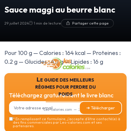
Sauce maggi au beurre blanc
29 juillet 2024
1 min de lecture
Partager cette page
Pour 100 g — Calories : 164 kcal — Proteines :
0.2 g — Glucides : 4.7 g — Lipides : 16 g
Le guide des meilleurs
régimes pour perdre du
poids
Téléchargez gratuitement le livre blanc
➔ Télécharger
Les-calories.com — 2026
*
En remplissant ce formulaire, j’accepte d’être contacté(e) à
des fins commerciales par Les-calories.com et ses
partenaires.