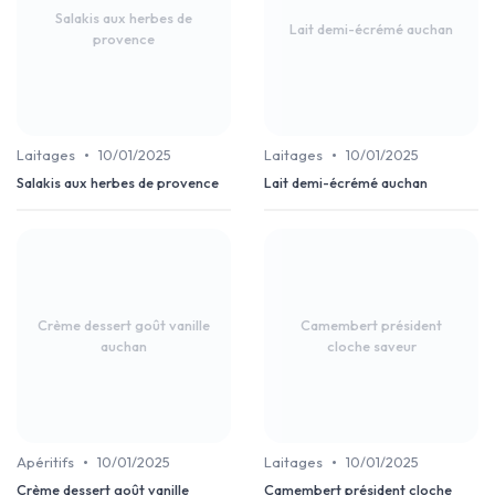
Salakis aux herbes de
Lait demi-écrémé auchan
provence
•
•
Laitages
10/01/2025
Laitages
10/01/2025
Salakis aux herbes de provence
Lait demi-écrémé auchan
Crème dessert goût vanille
Camembert président
auchan
cloche saveur
•
•
Apéritifs
10/01/2025
Laitages
10/01/2025
Crème dessert goût vanille
Camembert président cloche