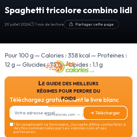
Spaghetti tricolore combino lidl
29 juillet 2024
1 min de lecture
Partager cette page
Pour 100 g — Calories : 358 kcal — Proteines :
12 g — Glucides : 75 g — Lipides : 1.1 g
Le guide des meilleurs
régimes pour perdre du
poids
Téléchargez gratuitement le livre blanc
➔ Télécharger
Les-calories.com — 2026
*
En remplissant ce formulaire, j’accepte d’être contacté(e) à
des fins commerciales par Les-calories.com et ses
partenaires.