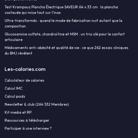
Test Krampouz Plancha Électrique SAVEUR 64 x 33 cm : la plancha
costaude qui mise tout sur l’inox
Ultra-transformés : quand le mode de fabrication nuit autant que la
composition
Glucosamine sulfate, chondroïtine et MSM : un trio clé pour le confort
articulaire
Médicaments anti-obésité et qualité de vie : ce que 262 essais cliniques
du BMJ révèlent
Les-calories.com
Calculateur de calories
Calcul IMC
Calcul poids
Newsletter & club (264 532 Membres)
Kit media et RP
Ressources à télécharger
Participer à une interview ?