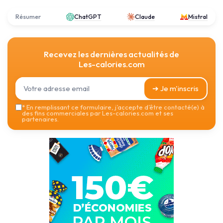
Résumer
ChatGPT
Claude
Mistral
Recevez les dernières actualités de
Les-calories.com
➔ Je m'inscris
*
En remplissant ce formulaire, j’accepte d’être contacté(e) à
des fins commerciales par Les-calories.com et ses
partenaires.