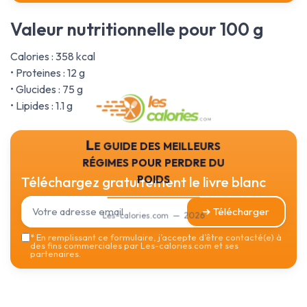
Valeur nutritionnelle pour 100 g
Calories : 358 kcal
• Proteines : 12 g
• Glucides : 75 g
• Lipides : 1.1 g
Le guide des meilleurs
régimes pour perdre du
poids
Téléchargez gratuitement le livre blanc
➔ Télécharger
Les-calories.com — 2026
*
En remplissant ce formulaire, j’accepte d’être contacté(e) à
des fins commerciales par Les-calories.com et ses
partenaires.