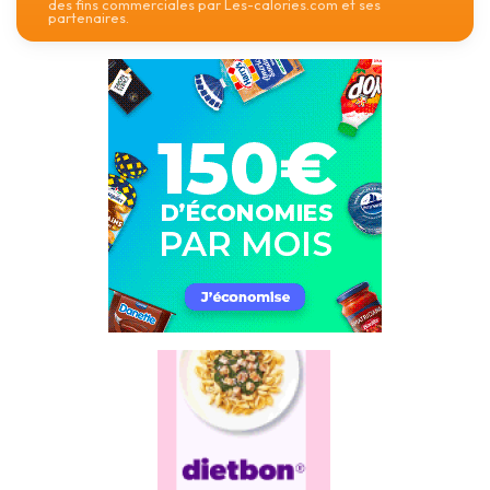
des fins commerciales par Les-calories.com et ses
partenaires.