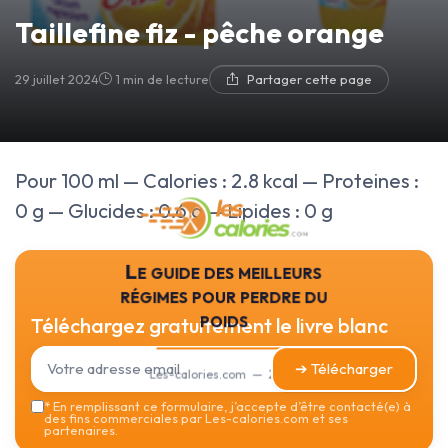
Taillefine fiz - pêche orange
29 juillet 2024
1 min de lecture
Partager cette page
Pour 100 ml — Calories : 2.8 kcal — Proteines :
0 g — Glucides : 0.6 g — Lipides : 0 g
Le guide des meilleurs
régimes pour perdre du
poids
Téléchargez gratuitement le livre blanc
➔ Télécharger
Les-calories.com — 2026
*
En remplissant ce formulaire, j’accepte d’être contacté(e) à
des fins commerciales par Les-calories.com et ses
partenaires.